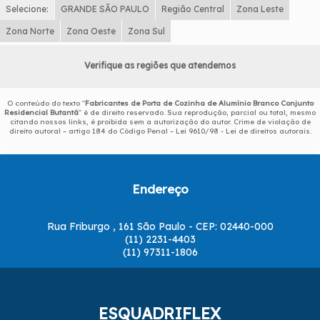
Selecione:
GRANDE SÃO PAULO
Região Central
Zona Leste
Zona Norte
Zona Oeste
Zona Sul
Verifique as regiões que atendemos
O conteúdo do texto "
Fabricantes de Porta de Cozinha de Alumínio Branco Conjunto
Residencial Butantã
" é de direito reservado. Sua reprodução, parcial ou total, mesmo
citando nossos links, é proibida sem a autorização do autor. Crime de violação de
direito autoral – artigo 184 do Código Penal –
Lei 9610/98 - Lei de direitos autorais
.
Endereço
Rua Friburgo , 161 São Paulo - CEP: 02440-000
(11) 2231-4403
(11) 97311-1806
ESQUADRIFLEX