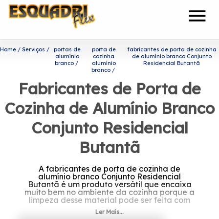
menu
Home
Serviços
portas de
porta de
fabricantes de porta de cozinha
alumínio
cozinha
de alumínio branco Conjunto
branco
alumínio
Residencial Butantã
branco
Fabricantes de Porta de
Cozinha de Alumínio Branco
Conjunto Residencial
Butantã
A fabricantes de porta de cozinha de
alumínio branco Conjunto Residencial
Butantã é um produto versátil que encaixa
muito bem no ambiente da cozinha porque a
limpeza desse material pode ser feita com
facilidade.
Ler Mais...