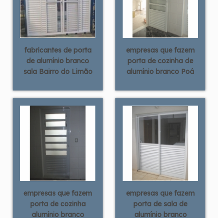
fabricantes de porta
empresas que fazem
de alumínio branco
porta de cozinha de
sala Bairro do Limão
alumínio branco Poá
empresas que fazem
empresas que fazem
porta de cozinha
porta de sala de
alumínio branco
alumínio branco