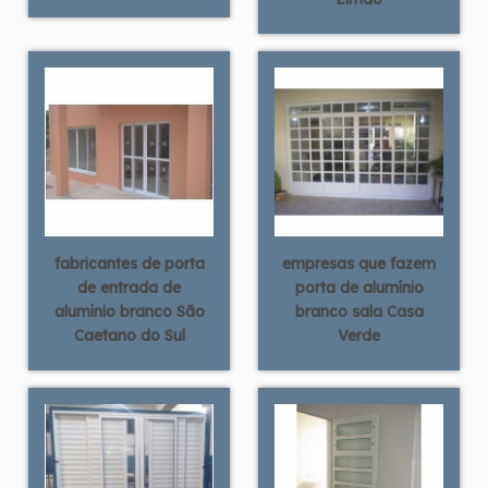
fabricantes de porta
empresas que fazem
de entrada de
porta de alumínio
alumínio branco São
branco sala Casa
Caetano do Sul
Verde