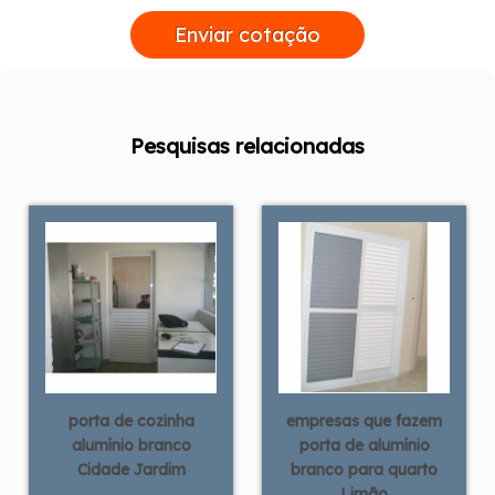
Enviar cotação
Pesquisas relacionadas
porta de cozinha
empresas que fazem
alumínio branco
porta de alumínio
Cidade Jardim
branco para quarto
Limão