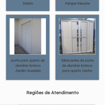
Imirim
Parque Peruche
porta para quarto de
fabricantes de porta
alumínio branco
de alumínio branco
Jardim Guedala
para quarto Centro
Regiões de Atendimento