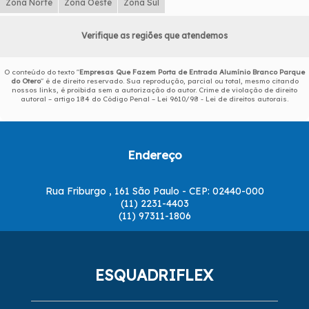
Zona Norte
Zona Oeste
Zona Sul
Verifique as regiões que atendemos
O conteúdo do texto "
Empresas Que Fazem Porta de Entrada Alumínio Branco Parque
do Otero
" é de direito reservado. Sua reprodução, parcial ou total, mesmo citando
nossos links, é proibida sem a autorização do autor. Crime de violação de direito
autoral – artigo 184 do Código Penal –
Lei 9610/98 - Lei de direitos autorais
.
Endereço
Rua Friburgo , 161 São Paulo - CEP: 02440-000
(11) 2231-4403
(11) 97311-1806
ESQUADRIFLEX