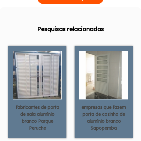
Pesquisas relacionadas
fabricantes de porta
empresas que fazem
de sala alumínio
porta de cozinha de
branco Parque
alumínio branco
Peruche
Sapopemba