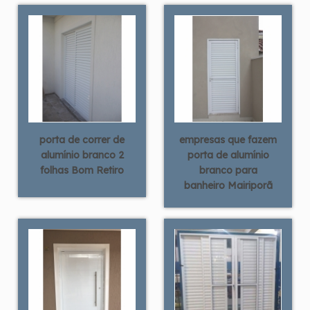
porta de correr de
empresas que fazem
alumínio branco 2
porta de alumínio
folhas Bom Retiro
branco para
banheiro Mairiporã