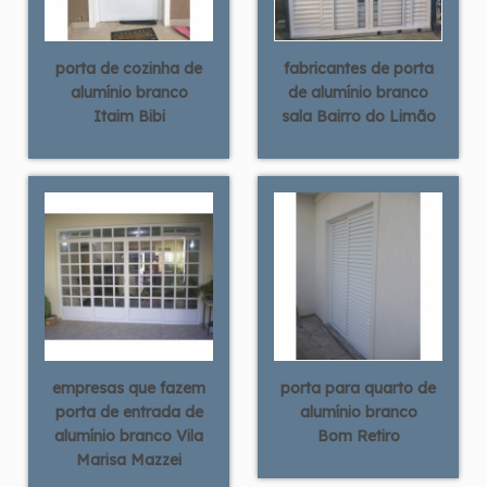
porta de cozinha de
fabricantes de porta
alumínio branco
de alumínio branco
Itaim Bibi
sala Bairro do Limão
empresas que fazem
porta para quarto de
porta de entrada de
alumínio branco
alumínio branco Vila
Bom Retiro
Marisa Mazzei