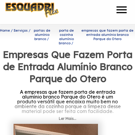
menu
Home
Serviços
portas de
porta de
empresas que fazem porta de
alumínio
cozinha
entrada alumínio branco
branco
alumínio
Parque do Otero
branco
Empresas Que Fazem Porta
de Entrada Alumínio Branco
Parque do Otero
A empresas que fazem porta de entrada
alumínio branco Parque do Otero é um
produto versátil que encaixa muito bem no
ambiente da cozinha porque a limpeza desse
material pode ser feita com facilidade.
Ler Mais...
Quer conhecer empresas que
fazem porta de entrada