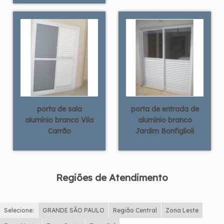
porta de sala
porta de entrada de
alumínio branco Vila
alumínio branco
Carrão
Jardim Bonfiglioli
Regiões de Atendimento
Selecione:
GRANDE SÃO PAULO
Região Central
Zona Leste