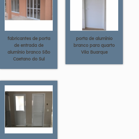
fabricantes de porta
porta de alumínio
de entrada de
branco para quarto
alumínio branco São
Vila Buarque
Caetano do Sul