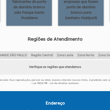
fabricantes de porta
empresas que fazem
de alumínio branco
porta de alumínio
sala Parque Santa
branco para
Madalena
banheiro Mairiporã
Regiões de Atendimento
RANDE SÃO PAULO
Região Central
Zona Leste
Zona Norte
Zona O
Verifique as regiões que atendemos
eservado. Sua reprodução, parcial ou total, mesmo citando nossos links, é proibida sem a
–
Lei 9610/98 - Lei de direitos autorais
.
Endereço