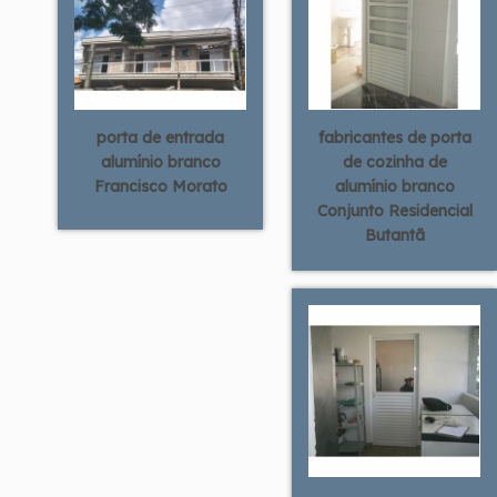
porta de entrada
fabricantes de porta
alumínio branco
de cozinha de
Francisco Morato
alumínio branco
Conjunto Residencial
Butantã