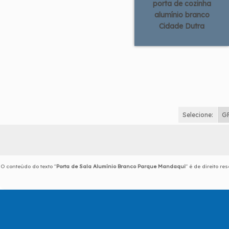
porta de cozinha
alumínio branco
Cidade Dutra
Selecione:
G
O conteúdo do texto "
Porta de Sala Alumínio Branco Parque Mandaqui
" é de direito r