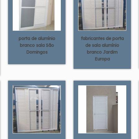
porta de alumínio
fabricantes de porta
branco sala São
de sala alumínio
Domingos
branco Jardim
Europa