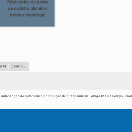
fabricantes de porta
de cozinha alumínio
branco Mandaqui
este
Zona Sul
 autorização do autor. Crime de violação de direito autoral – artigo 184 do Código Penal