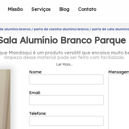
Missão
Serviços
Blog
Contato
de alumínio branco
porta de cozinha alumínio branco
porta de sala alumín
Sala Alumínio Branco Parqu
rque Mandaqui é um produto versátil que encaixa muito 
limpeza desse material pode ser feita com facilidade.
Ler Mais...
r porta de sala alumínio branco Par
Nome:
Mensage
ada somente por colaboradores competentes que buscam 
 dos processos, a Esquadriflex teve a sua fundação em 
cotadas do segmento de esquadrias.
Email:
e sala alumínio branco Parque Mandaqui? A Esquadriflex 
re os serviços oferecidos, é possível encontrar: Janelas
r e também, janela é o ar de modernidade que ele aplica
ssivel adquirir garantimos sempre independentemente do t
Telefone:
 que nossos clientes procuram e soluções e tendências c
contato para mais informações!