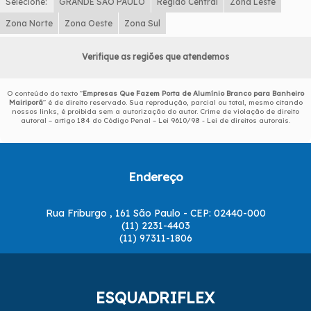
Selecione:
GRANDE SÃO PAULO
Região Central
Zona Leste
Zona Norte
Zona Oeste
Zona Sul
Verifique as regiões que atendemos
O conteúdo do texto "
Empresas Que Fazem Porta de Alumínio Branco para Banheiro
Mairiporã
" é de direito reservado. Sua reprodução, parcial ou total, mesmo citando
nossos links, é proibida sem a autorização do autor. Crime de violação de direito
autoral – artigo 184 do Código Penal –
Lei 9610/98 - Lei de direitos autorais
.
Endereço
Rua Friburgo , 161 São Paulo - CEP: 02440-000
(11) 2231-4403
(11) 97311-1806
ESQUADRIFLEX