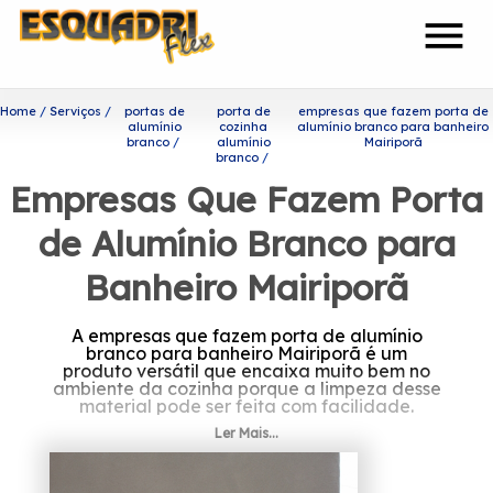
menu
Home
Serviços
portas de
porta de
empresas que fazem porta de
alumínio
cozinha
alumínio branco para banheiro
branco
alumínio
Mairiporã
branco
Empresas Que Fazem Porta
de Alumínio Branco para
Banheiro Mairiporã
A empresas que fazem porta de alumínio
branco para banheiro Mairiporã é um
produto versátil que encaixa muito bem no
ambiente da cozinha porque a limpeza desse
material pode ser feita com facilidade.
Ler Mais...
Quer conhecer empresas que
fazem porta de alumínio