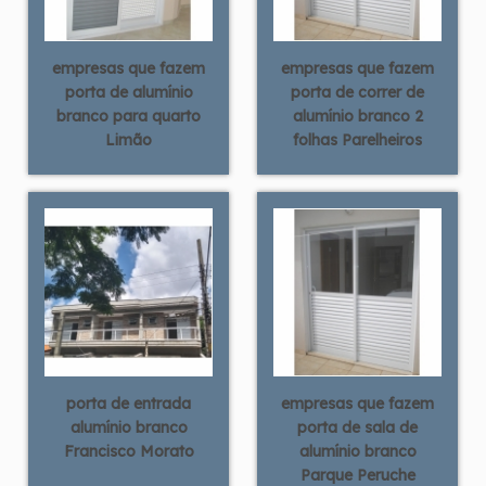
empresas que fazem
empresas que fazem
porta de alumínio
porta de correr de
branco para quarto
alumínio branco 2
Limão
folhas Parelheiros
porta de entrada
empresas que fazem
alumínio branco
porta de sala de
Francisco Morato
alumínio branco
Parque Peruche