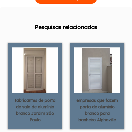
Pesquisas relacionadas
fabricantes de porta
empresas que fazem
de sala de alumínio
porta de alumínio
branco Jardim São
branco para
Paulo
banheiro Alphaville