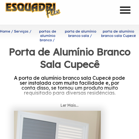
menu
Home
Serviços
portas de
porta de alumínio
porta de alumínio
alumínio
branco sala
branco sala Cupecê
branco
Porta de Alumínio Branco
Sala Cupecê
A porta de alumínio branco sala Cupecê pode
ser instalada com muita facilidade e, por
conta disso, se tornou um produto muito
requisitado para diversas residências.
À procura de porta de
Ler Mais...
alumínio branco sala Cupecê?
Tendo a sua organização focada nos
resultados positivos e na segurança, a
Esquadriflex é capaz de garantir o melhor