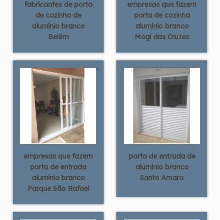
fabricantes de porta
empresas que fazem
de cozinha de
porta de cozinha
alumínio branco
alumínio branco
Belém
Mogi das Cruzes
empresas que fazem
porta de entrada de
porta de entrada
alumínio branco
alumínio branco
Santo Amaro
Parque São Rafael