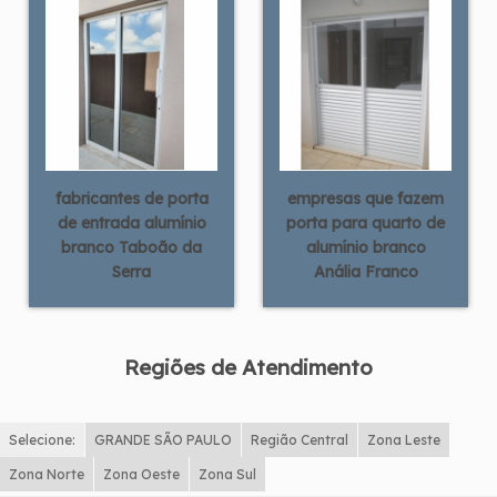
fabricantes de porta
empresas que fazem
de entrada alumínio
porta para quarto de
branco Taboão da
alumínio branco
Serra
Anália Franco
Regiões de Atendimento
Selecione:
GRANDE SÃO PAULO
Região Central
Zona Leste
Zona Norte
Zona Oeste
Zona Sul