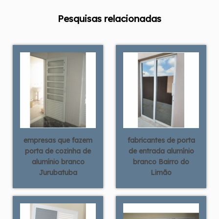
Pesquisas relacionadas
empresas que fazem
fabricantes de porta
porta de cozinha de
de entrada alumínio
alumínio branco
branco Bairro do
Jurubatuba
Limão