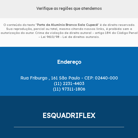
Verifique as regiões que atendemos
O conteúdo do texto "
Porta de Alumínio Branco Sala Cupecê
" é de direito reservado.
Sua reprodução, parcial ou total, mesmo citando nossos links, é proibida sem a
autorização do autor. Crime de violação de direito autoral – artigo 184 do Código Penal
–
Lei 9610/98 - Lei de direitos autorais
.
Endereço
Rua Friburgo , 161 São Paulo - CEP: 02440-000
(11) 2231-4403
(11) 97311-1806
ESQUADRIFLEX