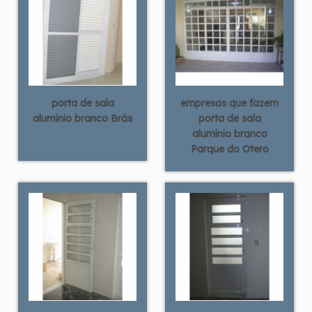
porta de sala
empresas que fazem
alumínio branco Brás
porta de sala
alumínio branco
Parque do Otero