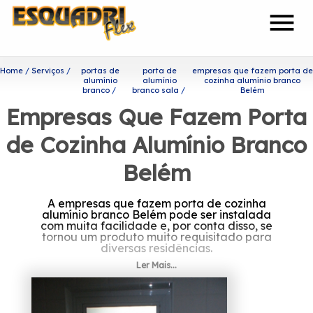
menu
Home
Serviços
portas de
porta de
empresas que fazem porta de
alumínio
alumínio
cozinha alumínio branco
branco
branco sala
Belém
Empresas Que Fazem Porta
de Cozinha Alumínio Branco
Belém
A empresas que fazem porta de cozinha
alumínio branco Belém pode ser instalada
com muita facilidade e, por conta disso, se
tornou um produto muito requisitado para
diversas residências.
Ler Mais...
À procura de empresas que
fazem porta de cozinha
alumínio branco Belém?