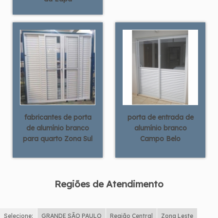
fabricantes de porta
porta de entrada de
de alumínio branco
alumínio branco
para quarto Zona Sul
Campo Belo
Regiões de Atendimento
Selecione:
GRANDE SÃO PAULO
Região Central
Zona Leste