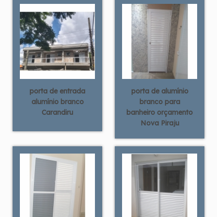
porta de entrada
porta de alumínio
alumínio branco
branco para
Carandiru
banheiro orçamento
Nova Piraju