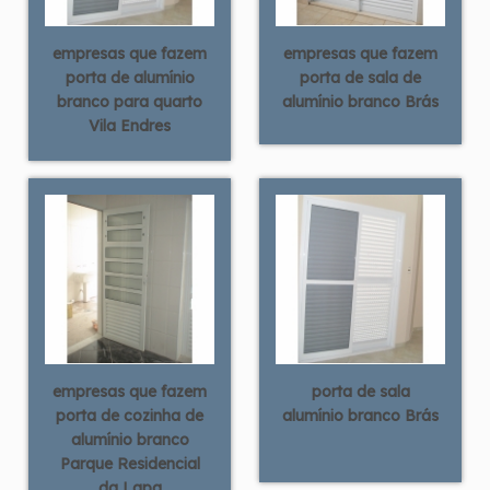
empresas que fazem
empresas que fazem
porta de alumínio
porta de sala de
branco para quarto
alumínio branco Brás
Vila Endres
empresas que fazem
porta de sala
porta de cozinha de
alumínio branco Brás
alumínio branco
Parque Residencial
da Lapa