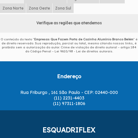
Zona Norte
Zona Oeste
Zona Sul
Verifique as regiões que atendemos
O conteúdo do texto "
Empresas Que Fazem Porta de Cozinha Alumínio Branco Belém
" é
de direito reservado. Sua reprodução, parcial ou total, mesmo citando nossos links, é
proibida sem a autorização do autor. Crime de violação de direito autoral – artigo 184
do Código Penal –
Lei 9610/98 - Lei de direitos autorais
.
Endereço
Rua Friburgo , 161 São Paulo - CEP: 02440-000
(11) 2231-4403
(11) 97311-1806
ESQUADRIFLEX