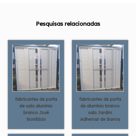
Pesquisas relacionadas
fabricantes de porta
fabricantes de porta
de sala alumínio
de alumínio branco
branco José
sala Jardim
Bonifácio
Adhemar de Barros