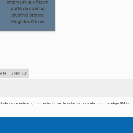
empresas que fazem
porta de cozinha
alumínio branco
Mogi das Cruzes
este
Zona Sul
oibida sem a autorização do autor. Crime de violação de direito autoral – artigo 184 do