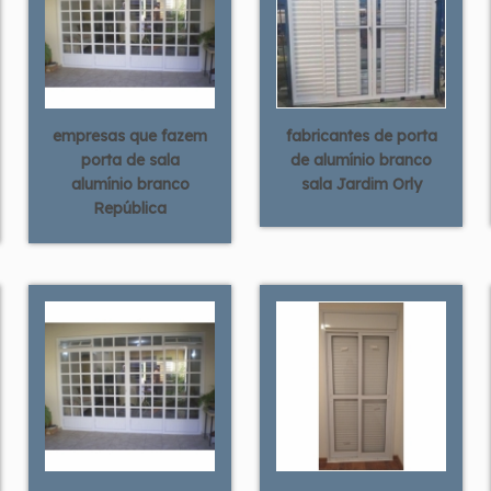
empresas que fazem
fabricantes de porta
porta de sala
de alumínio branco
alumínio branco
sala Jardim Orly
República