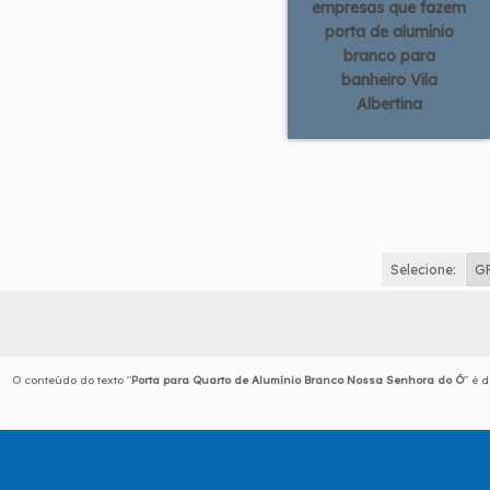
empresas que fazem
porta de alumínio
branco para
banheiro Vila
Albertina
Selecione:
G
O conteúdo do texto "
Porta para Quarto de Alumínio Branco Nossa Senhora do Ó
" é 