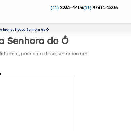
(11)
2231-4403
(11)
97311-1806
io branco Nossa Senhora do Ó
sa Senhora do Ó
idade e, por conta disso, se tornou um
ssa Senhora do Ó?
m:
z de garantir o melhor custo benefício
ntes que buscam a total satisfação do
cessos.
ue, através da Esquadriflex é possível
nio com Vidro, entre outras variadas
riflex oferece as melhores soluções do
!