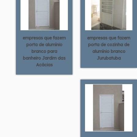
empresas que fazem
empresas que fazem
porta de alumínio
porta de cozinha de
branco para
alumínio branco
banheiro Jardim das
Jurubatuba
Acácias