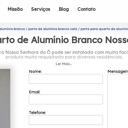
Missão
Serviços
Blog
Contato
alumínio branco
porta de alumínio branco sala
porta para quarto de alumín
rto de Alumínio Branco Nos
o Nossa Senhora do Ó pode ser instalada com muita facil
produto muito requisitado para diversas residências.
Ler Mais...
ta para quarto de alumínio branco No
Nome:
Mensage
sultados positivos e na segurança, a Esquadriflex é capa
ofissionais é formada somente por colaboradores compete
e em cada pedido e a maior inovação e evolução dos pro
Email:
alumínio branco Nossa Senhora do Ó, É necessário saber q
mo Janela de Lavanderia de Apartamento, Janela de Alumí
ias. Priorizando as necessidades seus clientes, a Esquad
ramo de esquadrias. Conte com a equipe da Esquadriflex
Telefone: