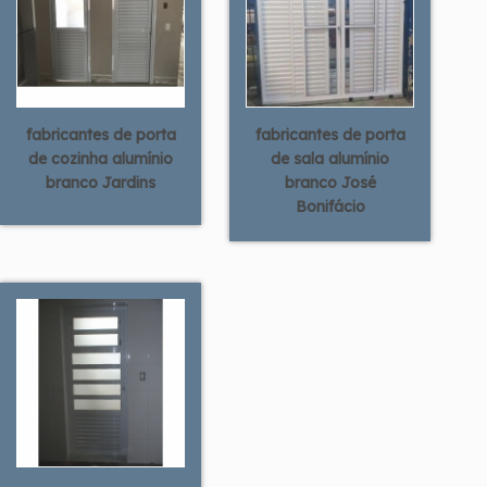
fabricantes de porta
fabricantes de porta
de cozinha alumínio
de sala alumínio
branco Jardins
branco José
Bonifácio