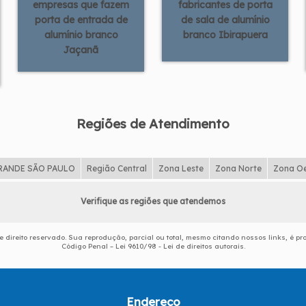
empresas que fazem
fabricantes de porta
porta de entrada de
de sala de alumínio
alumínio branco
branco Ibirapuera
Jaçanã
Regiões de Atendimento
RANDE SÃO PAULO
Região Central
Zona Leste
Zona Norte
Zona O
Verifique as regiões que atendemos
de direito reservado. Sua reprodução, parcial ou total, mesmo citando nossos links, é pr
Código Penal –
Lei 9610/98 - Lei de direitos autorais
.
Endereço