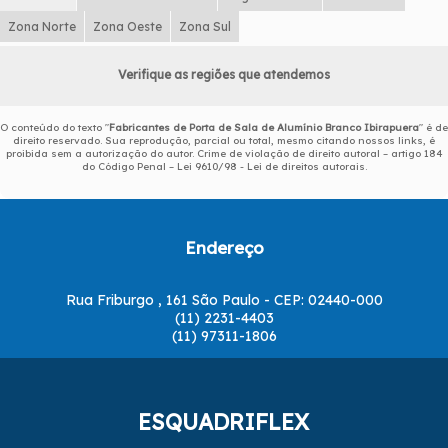
Zona Norte
Zona Oeste
Zona Sul
Verifique as regiões que atendemos
O conteúdo do texto "
Fabricantes de Porta de Sala de Alumínio Branco Ibirapuera
" é de
direito reservado. Sua reprodução, parcial ou total, mesmo citando nossos links, é
proibida sem a autorização do autor. Crime de violação de direito autoral – artigo 184
do Código Penal –
Lei 9610/98 - Lei de direitos autorais
.
Endereço
Rua Friburgo , 161 São Paulo - CEP: 02440-000
(11) 2231-4403
(11) 97311-1806
ESQUADRIFLEX