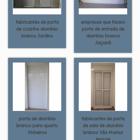
fabricantes de porta
empresas que fazem
de cozinha alumínio
porta de entrada de
branco Jardins
alumínio branco
Jaçanã
porta de alumínio
fabricantes de porta
branco para quarto
de sala de alumínio
Pinheiros
branco Vila Marisa
Mazzei