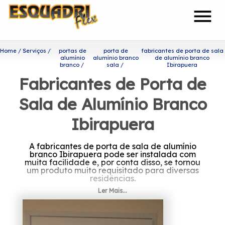
menu
Home
Serviços
portas de
porta de
fabricantes de porta de sala
alumínio
alumínio branco
de alumínio branco
branco
sala
Ibirapuera
Fabricantes de Porta de
Sala de Alumínio Branco
Ibirapuera
A fabricantes de porta de sala de alumínio
branco Ibirapuera pode ser instalada com
muita facilidade e, por conta disso, se tornou
um produto muito requisitado para diversas
residências.
Ler Mais...
À procura de fabricantes de
porta de sala de alumínio
branco Ibirapuera?