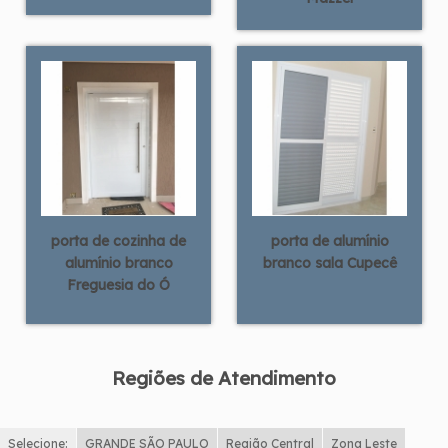
porta de cozinha de
porta de alumínio
alumínio branco
branco sala Cupecê
Freguesia do Ó
Regiões de Atendimento
Selecione:
GRANDE SÃO PAULO
Região Central
Zona Leste