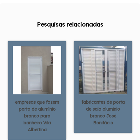
Pesquisas relacionadas
empresas que fazem
fabricantes de porta
porta de alumínio
de sala alumínio
branco para
branco José
banheiro Vila
Bonifácio
Albertina