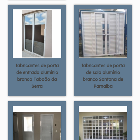
fabricantes de porta
fabricantes de porta
de entrada alumínio
de sala alumínio
branco Taboão da
branco Santana de
Serra
Parnaíba