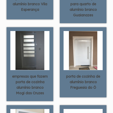
alumínio branco Vila
para quarto de
Esperança
alumínio branco
Guaianazes
empresas que fazem
porta de cozinha de
porta de cozinha
alumínio branco
alumínio branco
Freguesia do Ó
Mogi das Cruzes