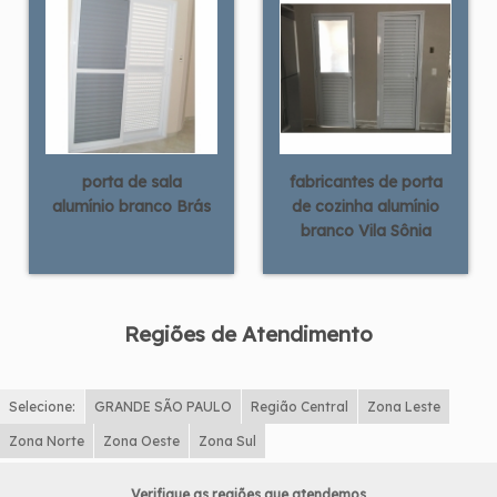
porta de sala
fabricantes de porta
alumínio branco Brás
de cozinha alumínio
branco Vila Sônia
Regiões de Atendimento
Selecione:
GRANDE SÃO PAULO
Região Central
Zona Leste
Zona Norte
Zona Oeste
Zona Sul
Verifique as regiões que atendemos