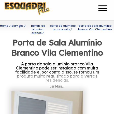
menu
Home
Serviços
portas de
porta de alumínio
porta de sala alumínio
alumínio
branco sala
branco Vila Clementino
branco
Porta de Sala Alumínio
Branco Vila Clementino
A porta de sala alumínio branco Vila
Clementino pode ser instalada com muita
facilidade e, por conta disso, se tornou um
produto muito requisitado para diversas
residências.
Ler Mais...
À procura de porta de sala
alumínio branco Vila
Clementino?
Tendo a sua organização focada nos