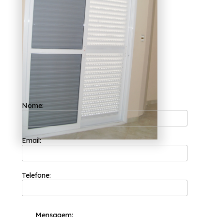
resultados positivos e na segurança, a
Esquadriflex é capaz de garantir o melhor
custo benefício para seus clientes. Sua equipe
de profissionais é formada somente por
colaboradores competentes que buscam a
total satisfação do cliente em cada pedido e
a maior inovação e evolução dos processos.
Optou por porta de sala alumínio branco Vila
Clementino? Saiba que com a Esquadriflex
você pode achar serviços como o de portas
de alumínio é uma ótima escolha, inovadora
e prática para seu lar pois são boas para
dividir ambientes e permitem que uma
Nome:
grande parte da claridade natural seja
aproveitada, entre outras opções que são
oferecidas para a sua necessidade. Não
deixe de entrar em contato para obter mais
Email:
informações sobre cada opção oferecida
para nossos clientes com qualidade.
Telefone:
Mensagem: