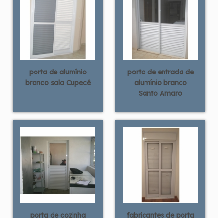
porta de alumínio
porta de entrada de
branco sala Cupecê
alumínio branco
Santo Amaro
porta de cozinha
fabricantes de porta