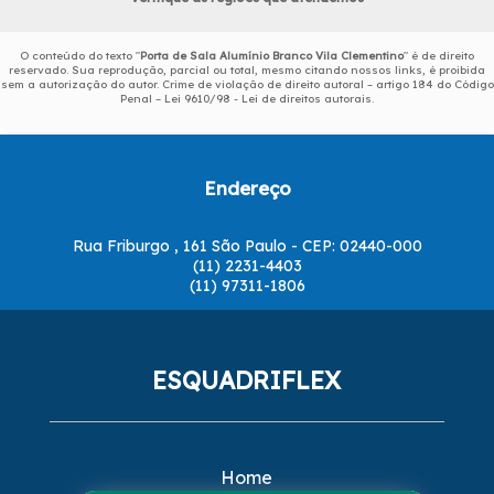
O conteúdo do texto "
Porta de Sala Alumínio Branco Vila Clementino
" é de direito
reservado. Sua reprodução, parcial ou total, mesmo citando nossos links, é proibida
sem a autorização do autor. Crime de violação de direito autoral – artigo 184 do Código
Penal –
Lei 9610/98 - Lei de direitos autorais
.
Endereço
Rua Friburgo , 161 São Paulo - CEP: 02440-000
(11) 2231-4403
(11) 97311-1806
ESQUADRIFLEX
Home