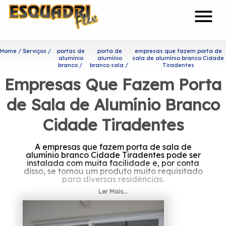
menu
Home
Serviços
portas de
porta de
empresas que fazem porta de
alumínio
alumínio
sala de alumínio branco Cidade
branco
branco sala
Tiradentes
Empresas Que Fazem Porta
de Sala de Alumínio Branco
Cidade Tiradentes
A empresas que fazem porta de sala de
alumínio branco Cidade Tiradentes pode ser
instalada com muita facilidade e, por conta
disso, se tornou um produto muito requisitado
para diversas residências.
Ler Mais...
À procura de empresas que
fazem porta de sala de
alumínio branco Cidade