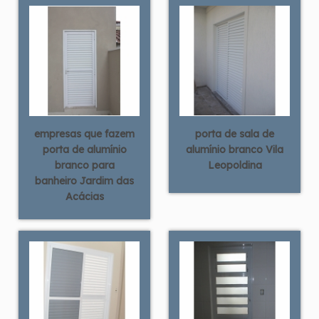
empresas que fazem
porta de sala de
porta de alumínio
alumínio branco Vila
branco para
Leopoldina
banheiro Jardim das
Acácias