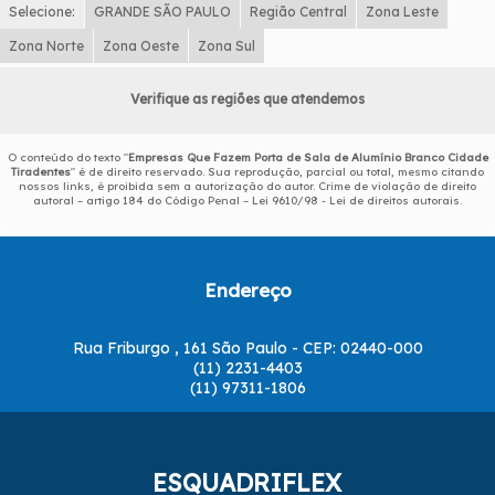
Selecione:
GRANDE SÃO PAULO
Região Central
Zona Leste
Zona Norte
Zona Oeste
Zona Sul
Verifique as regiões que atendemos
O conteúdo do texto "
Empresas Que Fazem Porta de Sala de Alumínio Branco Cidade
Tiradentes
" é de direito reservado. Sua reprodução, parcial ou total, mesmo citando
nossos links, é proibida sem a autorização do autor. Crime de violação de direito
autoral – artigo 184 do Código Penal –
Lei 9610/98 - Lei de direitos autorais
.
Endereço
Rua Friburgo , 161 São Paulo - CEP: 02440-000
(11) 2231-4403
(11) 97311-1806
ESQUADRIFLEX