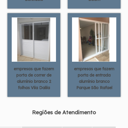
empresas que fazem
empresas que fazem
porta de correr de
porta de entrada
alumínio branco 2
alumínio branco
folhas Vila Dalila
Parque São Rafael
Regiões de Atendimento