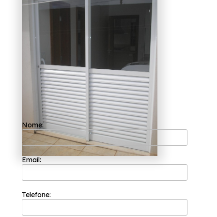
Tiradentes?
Tendo a sua organização focada nos
resultados positivos e na segurança, a
Esquadriflex é capaz de garantir o melhor
custo benefício para seus clientes. Sua equipe
de profissionais é formada somente por
colaboradores competentes que buscam a
total satisfação do cliente em cada pedido e
a maior inovação e evolução dos processos.
Optou por empresas que fazem porta de sala
de alumínio branco Cidade Tiradentes?
Conheça mais sobre a Esquadriflex e tenha a
solução que procura no ramo de esquadrias.
Nome:
São várias as opções oferecidas, como:
Janela de Alumínio para Quarto, Janela de
Lavanderia Medidas. Não deixe de entrar em
contato para obter mais informações sobre
cada opção oferecida para nossos clientes
Email:
com qualidade.
Telefone: