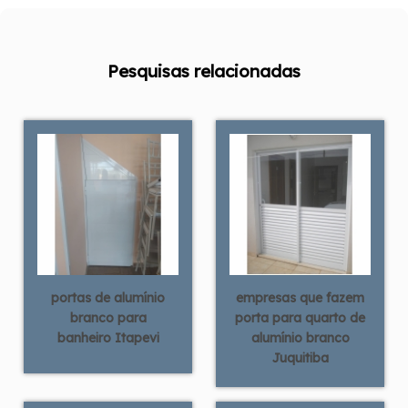
Pesquisas relacionadas
portas de alumínio
empresas que fazem
branco para
porta para quarto de
banheiro Itapevi
alumínio branco
Juquitiba