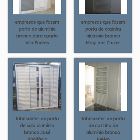
empresas que fazem
empresas que fazem
porta de alumínio
porta de cozinha
branco para quarto
alumínio branco
Vila Endres
Mogi das Cruzes
fabricantes de porta
fabricantes de porta
de sala alumínio
de cozinha de
branco José
alumínio branco
Bonifácio
Belém