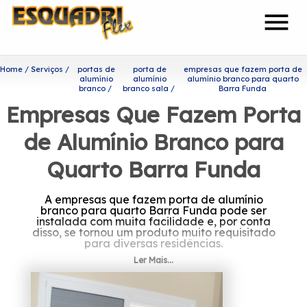
menu
Home
Serviços
portas de
porta de
empresas que fazem porta de
alumínio
alumínio
alumínio branco para quarto
branco
branco sala
Barra Funda
Empresas Que Fazem Porta
de Alumínio Branco para
Quarto Barra Funda
A empresas que fazem porta de alumínio
branco para quarto Barra Funda pode ser
instalada com muita facilidade e, por conta
disso, se tornou um produto muito requisitado
para diversas residências.
Ler Mais...
À procura de empresas que
fazem porta de alumínio
branco para quarto Barra