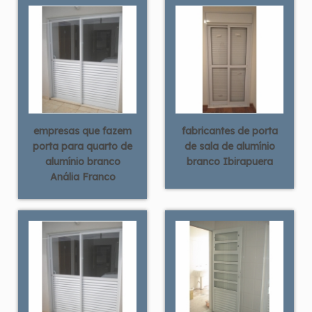
empresas que fazem
fabricantes de porta
porta para quarto de
de sala de alumínio
alumínio branco
branco Ibirapuera
Anália Franco