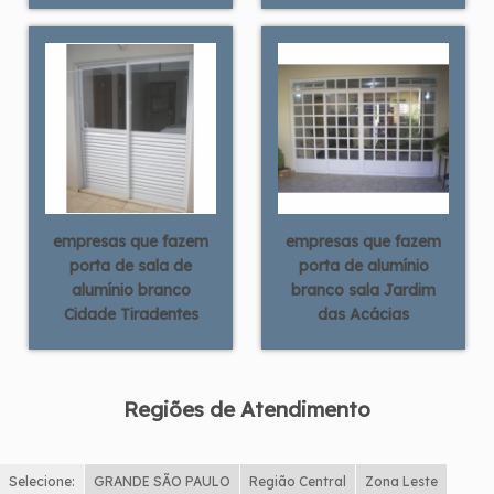
empresas que fazem
empresas que fazem
porta de sala de
porta de alumínio
alumínio branco
branco sala Jardim
Cidade Tiradentes
das Acácias
Regiões de Atendimento
Selecione:
GRANDE SÃO PAULO
Região Central
Zona Leste