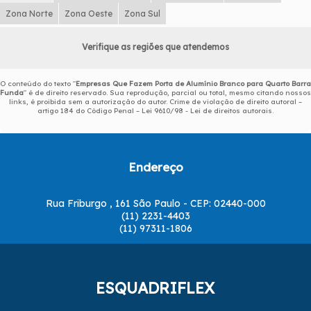
Zona Norte
Zona Oeste
Zona Sul
Verifique as regiões que atendemos
O conteúdo do texto "
Empresas Que Fazem Porta de Alumínio Branco para Quarto Barra
Funda
" é de direito reservado. Sua reprodução, parcial ou total, mesmo citando nossos
links, é proibida sem a autorização do autor. Crime de violação de direito autoral –
artigo 184 do Código Penal –
Lei 9610/98 - Lei de direitos autorais
.
Endereço
Rua Friburgo , 161 São Paulo - CEP: 02440-000
(11) 2231-4403
(11) 97311-1806
ESQUADRIFLEX