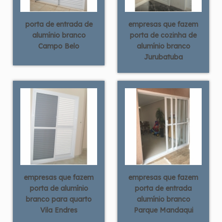
porta de entrada de
empresas que fazem
alumínio branco
porta de cozinha de
Campo Belo
alumínio branco
Jurubatuba
empresas que fazem
empresas que fazem
porta de alumínio
porta de entrada
branco para quarto
alumínio branco
Vila Endres
Parque Mandaqui