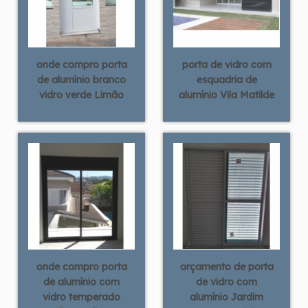
onde compro porta
porta de vidro com
de alumínio branco
esquadria de
vidro verde Limão
alumínio Vila Matilde
onde compro porta
orçamento de porta
de alumínio com
de vidro com
vidro temperado
alumínio Jardim