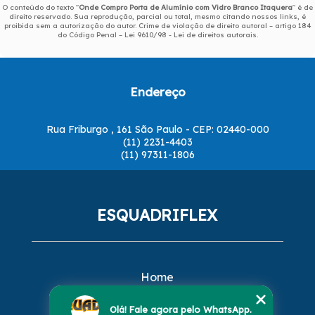
O conteúdo do texto "
Onde Compro Porta de Alumínio com Vidro Branco Itaquera
" é de
direito reservado. Sua reprodução, parcial ou total, mesmo citando nossos links, é
proibida sem a autorização do autor. Crime de violação de direito autoral – artigo 184
do Código Penal –
Lei 9610/98 - Lei de direitos autorais
.
Endereço
Rua Friburgo , 161 São Paulo - CEP: 02440-000
(11) 2231-4403
(11) 97311-1806
ESQUADRIFLEX
Home
Empresa
Missão
Olá! Fale agora pelo WhatsApp.