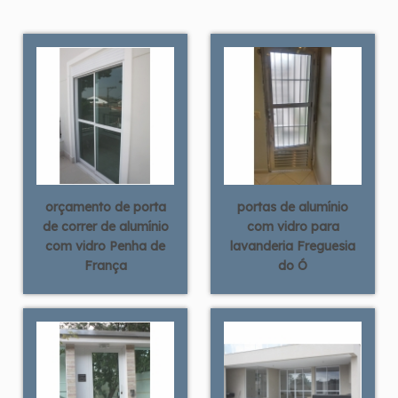
orçamento de porta
portas de alumínio
de correr de alumínio
com vidro para
com vidro Penha de
lavanderia Freguesia
França
do Ó