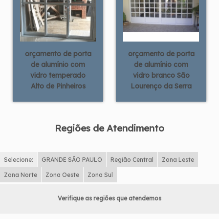
orçamento de porta
orçamento de porta
de alumínio com
de alumínio com
vidro temperado
vidro branco São
Alto de Pinheiros
Lourenço da Serra
Regiões de Atendimento
Selecione:
GRANDE SÃO PAULO
Região Central
Zona Leste
Zona Norte
Zona Oeste
Zona Sul
Verifique as regiões que atendemos