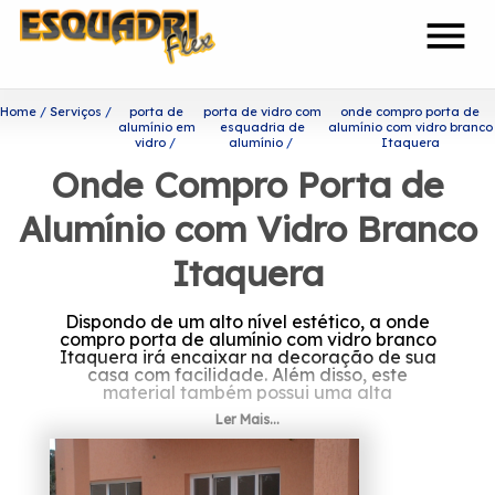
menu
Home
Serviços
porta de
porta de vidro com
onde compro porta de
alumínio em
esquadria de
alumínio com vidro branco
vidro
alumínio
Itaquera
Onde Compro Porta de
Alumínio com Vidro Branco
Itaquera
Dispondo de um alto nível estético, a onde
compro porta de alumínio com vidro branco
Itaquera irá encaixar na decoração de sua
casa com facilidade. Além disso, este
material também possui uma alta
durabilidade, que é capaz de garantir um
Ler Mais...
uso mais prolongado do produto.
Quer saber mais sobre onde