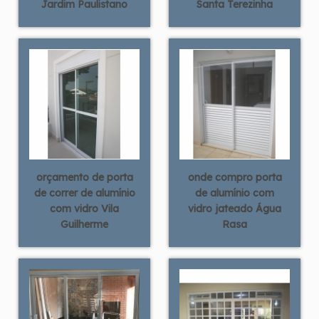
Jardim Paulistano
Santa Terezinha
orçamento de porta
onde compro porta
de correr de alumínio
de alumínio com
com vidro Vila
vidro jateado Água
Guilherme
Rasa