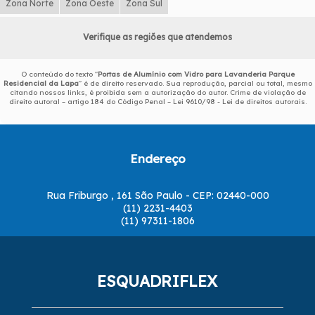
Zona Norte
Zona Oeste
Zona Sul
Verifique as regiões que atendemos
O conteúdo do texto "
Portas de Alumínio com Vidro para Lavanderia Parque
Residencial da Lapa
" é de direito reservado. Sua reprodução, parcial ou total, mesmo
citando nossos links, é proibida sem a autorização do autor. Crime de violação de
direito autoral – artigo 184 do Código Penal –
Lei 9610/98 - Lei de direitos autorais
.
Endereço
Rua Friburgo , 161 São Paulo - CEP: 02440-000
(11) 2231-4403
(11) 97311-1806
ESQUADRIFLEX