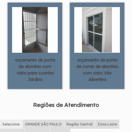
orçamento de porta
orçamento de porta
de alumínio com
de correr de alumínio
vidro para cozinha
com vidro Vila
Jardins
Albertina
Regiões de Atendimento
Selecione:
GRANDE SÃO PAULO
Região Central
Zona Leste