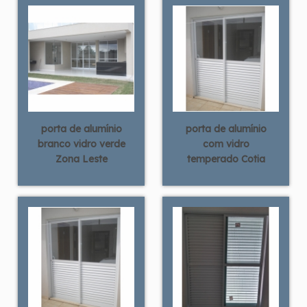
porta de alumínio
porta de alumínio
branco vidro verde
com vidro
Zona Leste
temperado Cotia