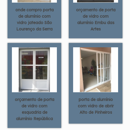
onde compro porta
orçamento de porta
de alumínio com
de vidro com
vidro jateado São
alumínio Embu das
Lourenço da Serra
Artes
orçamento de porta
porta de alumínio
de vidro com
com vidro de abrir
esquadria de
Alto de Pinheiros
alumínio República