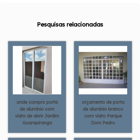
Pesquisas relacionadas
onde compro porta
orçamento de porta
de alumínio com
de alumínio branco
vidro de abrir Jardim
com vidro Parque
Guarapiranga
Dom Pedro