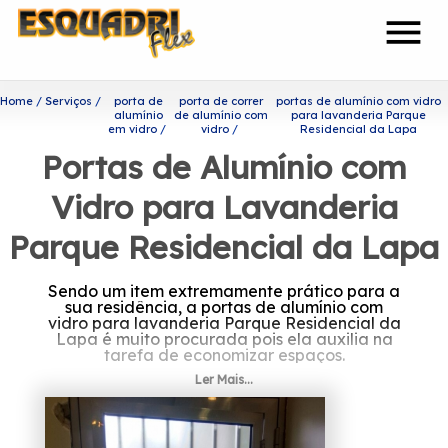
menu
Home
Serviços
porta de
porta de correr
portas de alumínio com vidro
alumínio
de alumínio com
para lavanderia Parque
em vidro
vidro
Residencial da Lapa
Portas de Alumínio com
Vidro para Lavanderia
Parque Residencial da Lapa
Sendo um item extremamente prático para a
sua residência, a portas de alumínio com
vidro para lavanderia Parque Residencial da
Lapa é muito procurada pois ela auxilia na
tarefa de economizar espaços.
Ler Mais...
Saiba onde encontrar portas
de alumínio com vidro para
lavanderia Parque Residencial