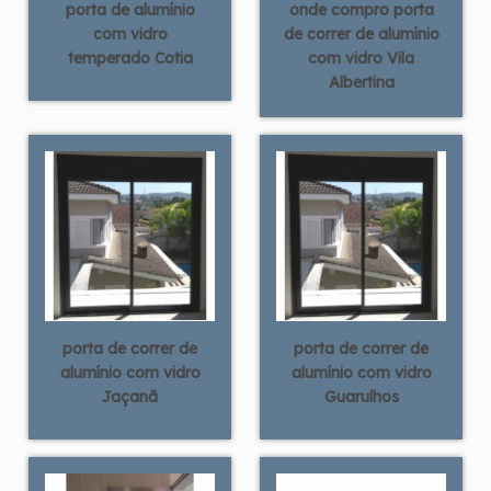
porta de alumínio
onde compro porta
com vidro
de correr de alumínio
temperado Cotia
com vidro Vila
Albertina
porta de correr de
porta de correr de
alumínio com vidro
alumínio com vidro
Jaçanã
Guarulhos