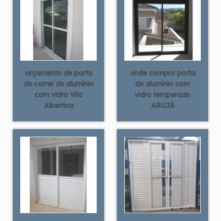
orçamento de porta
onde compro porta
de correr de alumínio
de alumínio com
com vidro Vila
vidro temperado
Albertina
ARUJÁ