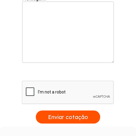
obter a perfeição que nossos clientes
procuram, e conta com serviços de Janela de
Alumínio Lavanderia, Porta Alumínio, Porta
Alumínio Branco, Janela de Alumínio para
Lavanderia e soluções e tendências com
design e alta tecnologia. Entre em contato!
Enviar cotação