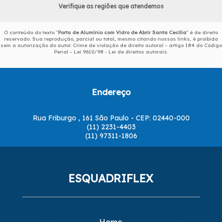
Verifique as regiões que atendemos
O conteúdo do texto "
Porta de Alumínio com Vidro de Abrir Santa Cecília
" é de direito
reservado. Sua reprodução, parcial ou total, mesmo citando nossos links, é proibida
sem a autorização do autor. Crime de violação de direito autoral – artigo 184 do Código
Penal –
Lei 9610/98 - Lei de direitos autorais
.
Endereço
Rua Friburgo , 161 São Paulo - CEP: 02440-000
(11) 2231-4403
(11) 97311-1806
ESQUADRIFLEX