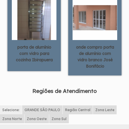
porta de alumínio
onde compro porta
com vidro para
de alumínio com
cozinha Ibirapuera
vidro branco José
Bonifácio
Regiões de Atendimento
Selecione:
GRANDE SÃO PAULO
Região Central
Zona Leste
Zona Norte
Zona Oeste
Zona Sul