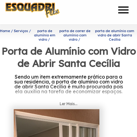
menu
Home
Serviços
porta de
porta de correr de
porta de alumínio com
alumínio em
alumínio com
vidro de abrir Santa
vidro
vidro
Cecília
Porta de Alumínio com Vidro
de Abrir Santa Cecília
Sendo um item extremamente prático para a
sua residência, a porta de alumínio com vidro
de abrir Santa Cecília é muito procurada pois
ela auxilia na tarefa de economizar espaços.
Saiba onde encontrar porta
Ler Mais...
de alumínio com vidro de
abrir Santa Cecília
Com a sua fundação em 2002, a Esquadriflex
já é uma das empresas mais bem cotadas do