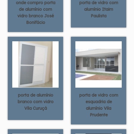
onde compro porta
porta de vidro com
de alumínio com
alumínio Itaim
vidro branco José
Paulista
Bonifácio
porta de alumínio
porta de vidro com
branco com vidro
esquadria de
Vila Curuçá
alumínio Vila
Prudente