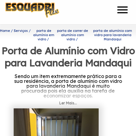
menu
Home
Serviços
porta de
porta de correr de
porta de alumínio com
alumínio em
alumínio com
vidro para lavanderia
vidro
vidro
Mandaqui
Porta de Alumínio com Vidro
para Lavanderia Mandaqui
Sendo um item extremamente prático para a
sua residência, a porta de alumínio com vidro
para lavanderia Mandaqui é muito
procurada pois ela auxilia na tarefa de
economizar espaços.
Ler Mais...
Saiba onde encontrar porta
de alumínio com vidro para
lavanderia Mandaqui
Com a sua fundação em 2002, a Esquadriflex