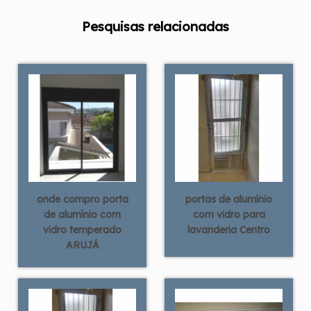
Pesquisas relacionadas
onde compro porta
portas de alumínio
de alumínio com
com vidro para
vidro temperado
lavanderia Centro
ARUJÁ