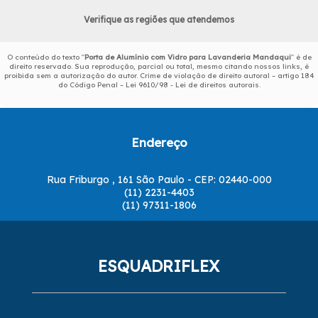
Verifique as regiões que atendemos
O conteúdo do texto "
Porta de Alumínio com Vidro para Lavanderia Mandaqui
" é de
direito reservado. Sua reprodução, parcial ou total, mesmo citando nossos links, é
proibida sem a autorização do autor. Crime de violação de direito autoral – artigo 184
do Código Penal –
Lei 9610/98 - Lei de direitos autorais
.
Endereço
Rua Friburgo , 161 São Paulo - CEP: 02440-000
(11) 2231-4403
(11) 97311-1806
ESQUADRIFLEX