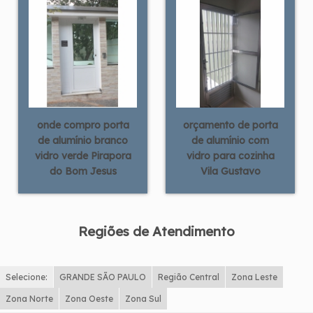
onde compro porta
orçamento de porta
de alumínio branco
de alumínio com
vidro verde Pirapora
vidro para cozinha
do Bom Jesus
Vila Gustavo
Regiões de Atendimento
Selecione:
GRANDE SÃO PAULO
Região Central
Zona Leste
Zona Norte
Zona Oeste
Zona Sul