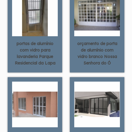
portas de alumínio
orçamento de porta
com vidro para
de alumínio com
lavanderia Parque
vidro branco Nossa
Residencial da Lapa
Senhora do Ó