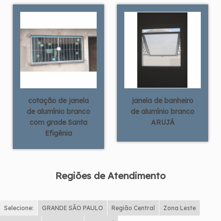
cotação de janela
janela de banheiro
de alumínio branco
de alumínio branco
com grade Santa
ARUJÁ
Efigênia
Regiões de Atendimento
Selecione:
GRANDE SÃO PAULO
Região Central
Zona Leste