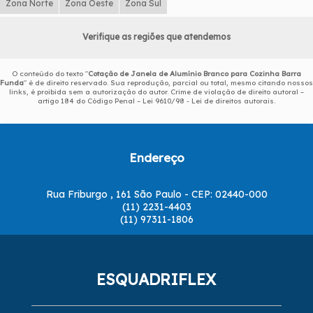
Zona Norte
Zona Oeste
Zona Sul
Verifique as regiões que atendemos
O conteúdo do texto "
Cotação de Janela de Alumínio Branco para Cozinha Barra
Funda
" é de direito reservado. Sua reprodução, parcial ou total, mesmo citando nossos
links, é proibida sem a autorização do autor. Crime de violação de direito autoral –
artigo 184 do Código Penal –
Lei 9610/98 - Lei de direitos autorais
.
Endereço
Rua Friburgo , 161 São Paulo - CEP: 02440-000
(11) 2231-4403
(11) 97311-1806
ESQUADRIFLEX