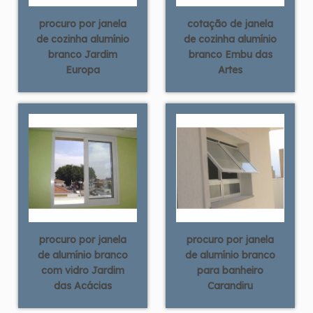
procuro por janela
cotação de janela
de cozinha alumínio
de cozinha alumínio
branco Jardim
branco Embu das
Europa
Artes
procuro por janela
procuro por janela
de alumínio branco
de alumínio branco
com vidro Jardim
para banheiro
das Acácias
Carandiru