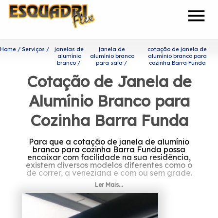
menu
Home
Serviços
janelas de
janela de
cotação de janela de
alumínio
alumínio branco
alumínio branco para
branco
para sala
cozinha Barra Funda
Cotação de Janela de
Alumínio Branco para
Cozinha Barra Funda
Para que a cotação de janela de alumínio
branco para cozinha Barra Funda possa
encaixar com facilidade na sua residência,
existem diversos modelos diferentes como o
de correr, a veneziana e com ou sem grade.
Ler Mais...
Quer saber mais sobre
cotação de janela de alumínio
branco para cozinha Barra