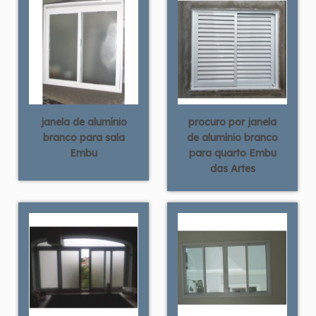
janela de alumínio
procuro por janela
branco para sala
de alumínio branco
Embu
para quarto Embu
das Artes