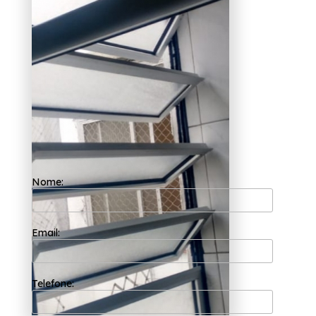
Funda?
A Esquadriflex é uma das empresas mais bem
cotadas do segmento de esquadrias. Com a
sua fundação em 2002, ela possui uma
equipe de profissionais formada somente por
colaboradores competentes que buscam a
total satisfação do cliente em cada pedido e
a maior inovação e evolução dos processos.
Se tem a finalidade de achar cotação de
janela de alumínio branco para cozinha Barra
Funda, Saiba que com a Esquadriflex você
pode achar serviços como o de portas de
alumínio é uma ótima escolha, inovadora e
Nome:
prática para seu lar pois são boas para
dividir ambientes e permitem que uma
grande parte da claridade natural seja
aproveitada, entre outras opções que são
oferecidas para a sua necessidade.
Email:
Priorizando as necessidades seus clientes, a
Esquadriflex oferece as melhores soluções do
ramo de esquadrias. Conte com a equipe da
Esquadriflex!
Telefone: