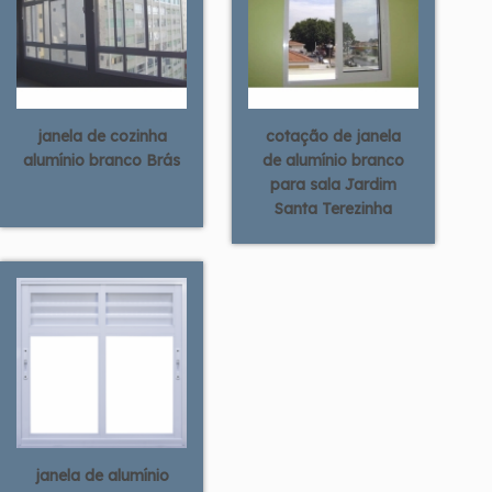
janela de cozinha
cotação de janela
alumínio branco Brás
de alumínio branco
para sala Jardim
Santa Terezinha
janela de alumínio