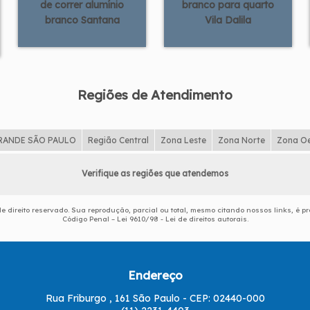
de correr alumínio
branco para quarto
branco Santana
Vila Dalila
Regiões de Atendimento
RANDE SÃO PAULO
Região Central
Zona Leste
Zona Norte
Zona O
Verifique as regiões que atendemos
de direito reservado. Sua reprodução, parcial ou total, mesmo citando nossos links, é pr
Código Penal –
Lei 9610/98 - Lei de direitos autorais
.
Endereço
Rua Friburgo , 161 São Paulo - CEP: 02440-000