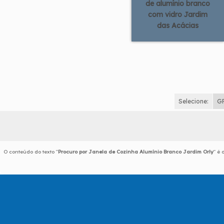
de alumínio branco
com vidro Jardim
das Acácias
Selecione:
G
O conteúdo do texto "
Procuro por Janela de Cozinha Alumínio Branco Jardim Orly
" é 