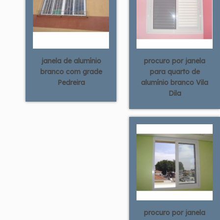
janela de alumínio
procuro por janela
branco com grade
para quarto de
Pedreira
alumínio branco Vila
Dila
procuro por janela