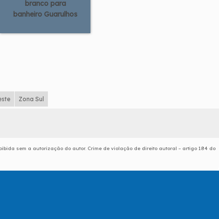
branco para
banheiro Guarulhos
este
Zona Sul
oibida sem a autorização do autor. Crime de violação de direito autoral – artigo 184 do