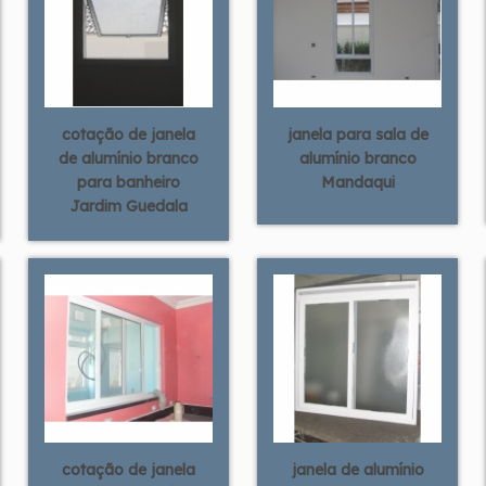
cotação de janela
janela para sala de
de alumínio branco
alumínio branco
para banheiro
Mandaqui
Jardim Guedala
cotação de janela
janela de alumínio