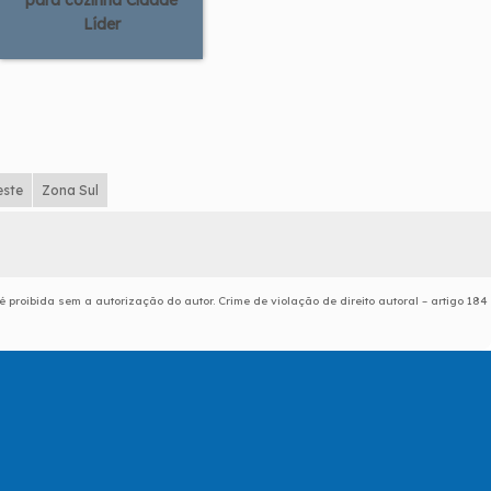
para cozinha Cidade
Líder
este
Zona Sul
é proibida sem a autorização do autor. Crime de violação de direito autoral – artigo 184