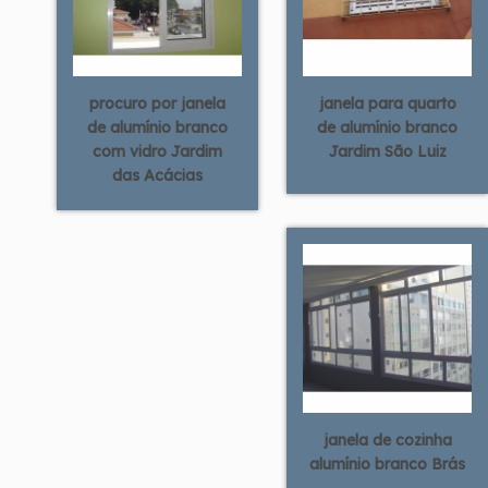
procuro por janela
janela para quarto
de alumínio branco
de alumínio branco
com vidro Jardim
Jardim São Luiz
das Acácias
janela de cozinha
alumínio branco Brás