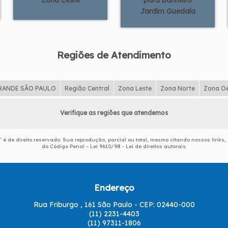
Zona Leste
para banheiro
Jardim Guedala
Regiões de Atendimento
RANDE SÃO PAULO
Região Central
Zona Leste
Zona Norte
Zona O
Verifique as regiões que atendemos
" é de direito reservado. Sua reprodução, parcial ou total, mesmo citando nossos links, 
do Código Penal –
Lei 9610/98 - Lei de direitos autorais
.
Endereço
Rua Friburgo , 161 São Paulo - CEP: 02440-000
(11) 2231-4403
(11) 97311-1806