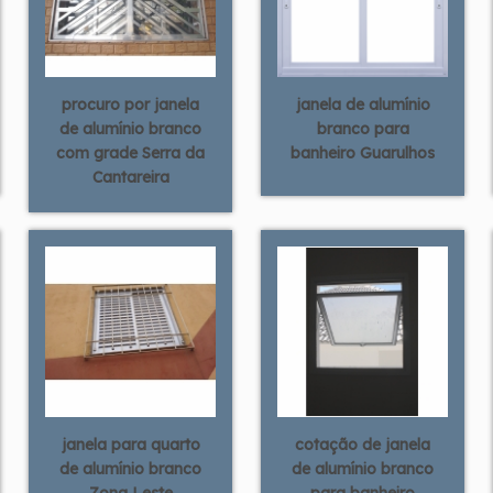
procuro por janela
janela de alumínio
de alumínio branco
branco para
com grade Serra da
banheiro Guarulhos
Cantareira
janela para quarto
cotação de janela
de alumínio branco
de alumínio branco