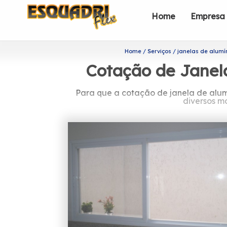
Home
Empresa
Home
Serviços
janelas de alumí
Cotação de Janel
Para que a cotação de janela de alum
diversos m
Quer saber mais sobre c
A Esquadriflex é uma das empresas ma
de profissionais formada somente por
Procurando cotação de janela de 
proporciona para seus clientes serviç
Alumínio. A equipe da Esquadrif