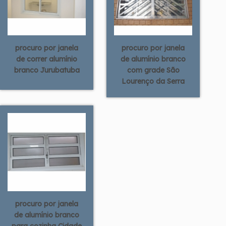
procuro por janela
procuro por janela
de correr alumínio
de alumínio branco
branco Jurubatuba
com grade São
Lourenço da Serra
procuro por janela
de alumínio branco