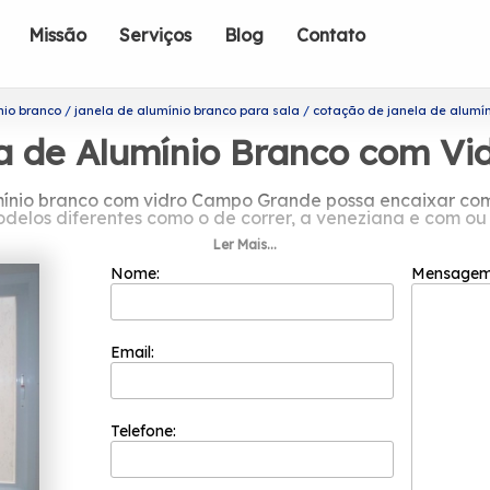
Missão
Serviços
Blog
Contato
nio branco
janela de alumínio branco para sala
cotação de janela de alumí
a de Alumínio Branco com V
ínio branco com vidro Campo Grande possa encaixar com 
odelos diferentes como o de correr, a veneziana e com ou
Ler Mais...
otação de janela de alumínio branco
Nome:
Mensage
is bem cotadas do segmento de esquadrias. Com a sua fu
 colaboradores competentes que buscam a total satisfaçã
inovação e evolução dos processos.
Email:
alumínio branco com vidro Campo Grande? A Esquadriflex
os de extrema qualidade, como: Porta Lambril Alumínio, Po
lex está sempre pronta para prestar o melhor atendimento
Telefone: