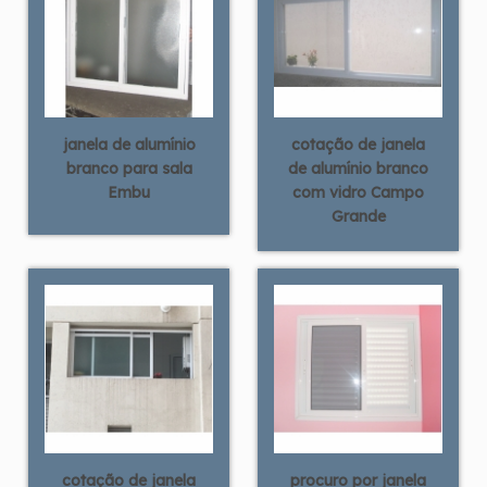
janela de alumínio
cotação de janela
branco para sala
de alumínio branco
Embu
com vidro Campo
Grande
cotação de janela
procuro por janela