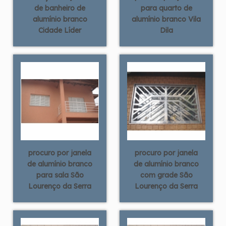
de banheiro de
para quarto de
alumínio branco
alumínio branco Vila
Cidade Líder
Dila
procuro por janela
procuro por janela
de alumínio branco
de alumínio branco
para sala São
com grade São
Lourenço da Serra
Lourenço da Serra