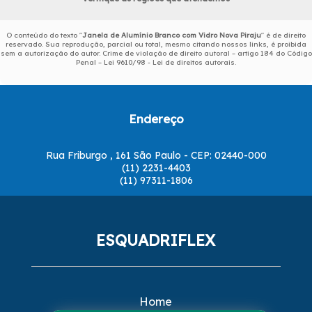
O conteúdo do texto "
Janela de Alumínio Branco com Vidro Nova Piraju
" é de direito
reservado. Sua reprodução, parcial ou total, mesmo citando nossos links, é proibida
sem a autorização do autor. Crime de violação de direito autoral – artigo 184 do Código
Penal –
Lei 9610/98 - Lei de direitos autorais
.
Endereço
Rua Friburgo , 161 São Paulo - CEP: 02440-000
(11) 2231-4403
(11) 97311-1806
ESQUADRIFLEX
Home