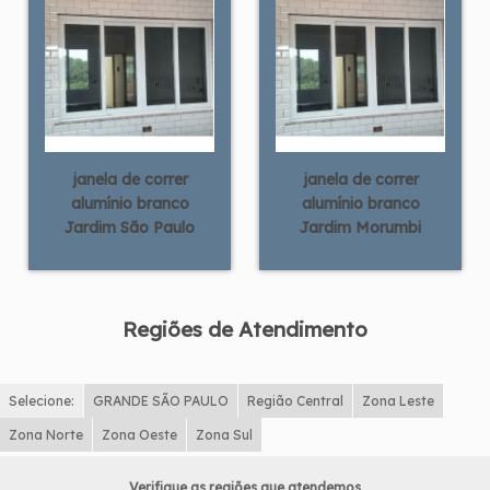
janela de correr
janela de correr
alumínio branco
alumínio branco
Jardim São Paulo
Jardim Morumbi
Regiões de Atendimento
Selecione:
GRANDE SÃO PAULO
Região Central
Zona Leste
Zona Norte
Zona Oeste
Zona Sul
Verifique as regiões que atendemos