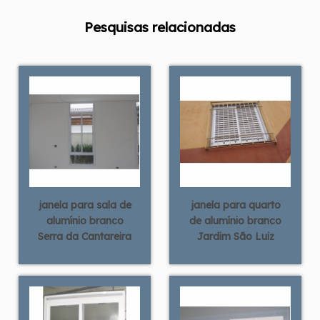
Pesquisas relacionadas
janela para sala de
janela para quarto
alumínio branco
de alumínio branco
Serra da Cantareira
Jardim São Luiz