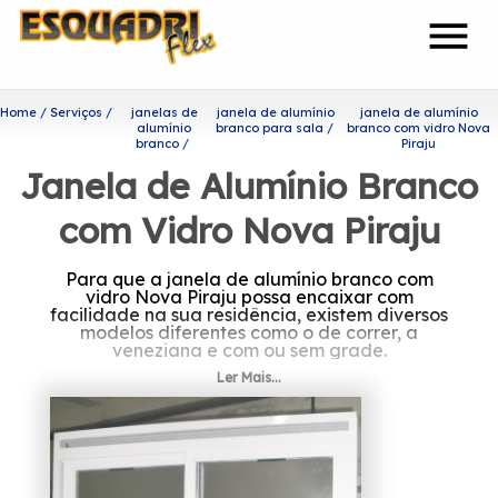
menu
Home
Serviços
janelas de
janela de alumínio
janela de alumínio
alumínio
branco para sala
branco com vidro Nova
branco
Piraju
Janela de Alumínio Branco
com Vidro Nova Piraju
Para que a janela de alumínio branco com
vidro Nova Piraju possa encaixar com
facilidade na sua residência, existem diversos
modelos diferentes como o de correr, a
veneziana e com ou sem grade.
Ler Mais...
Quer saber mais sobre janela
de alumínio branco com vidro
Nova Piraju?
A Esquadriflex é uma das empresas mais bem