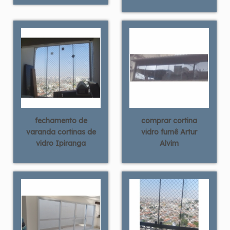
fechamento de
comprar cortina
varanda cortinas de
vidro fumê Artur
vidro Ipiranga
Alvim