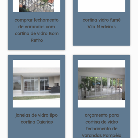
comprar fechamento
cortina vidro fumê
de varandas com
Vila Medeiros
cortina de vidro Bom
Retiro
janelas de vidro tipo
orçamento para
cortina Caierias
cortina de vidro
fechamento de
varandas Pompéia