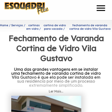
menu
Home
Serviços
cortinas
cortina de vidro
fechamento de varanda
em vidro
para sacada
cortina de vidro Vila Gustavo
Fechamento de Varanda
Cortina de Vidro Vila
Gustavo
Uma das grandes vantagens em se instalar
uma fechamento de varanda cortina de vidro
Vila Gustavo é que ela pode ser instalada em
sua residência por meio de um processo
extremamente simplificado.
Ler Mais...
Onde encontrar fechamento
de varanda cortina de vidro
Vila Gustavo?