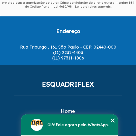
proibida sem a autorização do autor. Crime de violação de direito autoral – artigo 184
do Código Penal –
Lei 9610/98 - Lei de direitos autorais
.
Endereço
Rua Friburgo , 161 São Paulo - CEP: 02440-000
(11) 2231-4403
(11) 97311-1806
ESQUADRIFLEX
Home
Empresa
Missão
Olá! Fale agora pelo WhatsApp.
Serviços
Contato