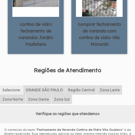
cortina de vidro
comprar fechamento
fechamento de
de varanda com
varandas Jardim
cortina de vidro Vila
Paulistano
Morumbi
Regiões de Atendimento
Selecione:
GRANDE SÃO PAULO
Região Central
Zona Leste
Zona Norte
Zona Oeste
Zona Sul
Verifique as regiões que atendemos
O conteúdo do texto "
Fechamento de Varanda Cortina de Vidro Vila Gustavo
" é de
direito reservado. Sua reprodução, parcial ou total, mesmo citando nossos links, é