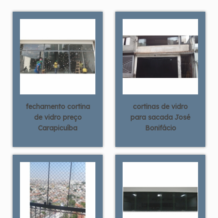
fechamento cortina
cortinas de vidro
de vidro preço
para sacada José
Carapicuíba
Bonifácio