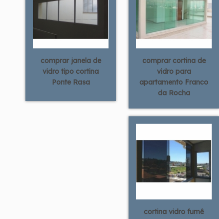
comprar janela de
comprar cortina de
vidro tipo cortina
vidro para
Ponte Rasa
apartamento Franco
da Rocha
cortina vidro fumê