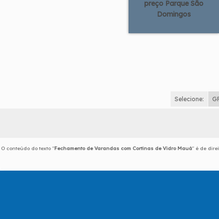
preço Parque São
Domingos
Selecione:
G
O conteúdo do texto "
Fechamento de Varandas com Cortinas de Vidro Mauá
" é de dir