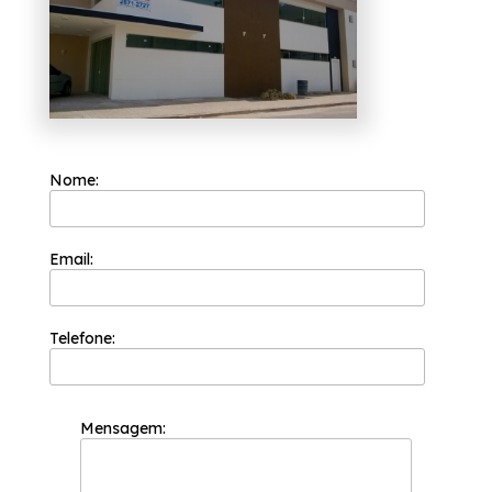
Prezando por trabalhar sempre com os seus
valores principais como o comprometimento
com os resultados e empatia com os desejos
do cliente, a Esquadriflex é uma das
empresas mais bem cotadas do segmento de
esquadrias. Isso porque ela tem a sua
organização focada nos resultados positivos
e na segurança.
Nome:
Você busca por fechamento de varandas
com cortina de vidro Santa Isabel? A solução
que você busca ao se tratar de esquadrias
para o seu caso, pode ser encontrada por
Email:
meio da empresa Esquadriflex, por exemplo,
PORTA LAMBRIL ALUMÍNIO, PORTA BALCÃO
ALUMÍNIO. Carregamos o objetivo de
Trabalhamos exclusivamente com matéria-
prima de primeira linha, tudo para garantir
Telefone:
total qualidade em nossos produtos.. Não
deixe de falar conosco.
Mensagem: