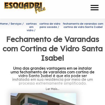
menu
Home
Serviços
cortinas
cortina de vidro
fechamento de varandas com
em
para sacada
cortina de vidro Santa Isabel
vidro
Fechamento de Varandas
com Cortina de Vidro Santa
Isabel
Uma das grandes vantagens em se instalar
uma fechamento de varandas com cortina de
vidro Santa Isabel é que ela pode ser
instalada em sua residência por meio de um
processo extremamente simplificado.
Ler Mais...
Onde encontrar fechamento
de varandas com cortina de
vidro Santa Isabel?