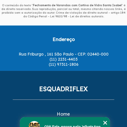
O conteúdo do texto "
Fechamento de Varandas com Cortina de Vidro Santa Isabel
" é
de direito reservado. Sua reprodução, parcial ou total, mesmo citando nossos links, é
proibida sem a autorização do autor. Crime de violação de direito autoral – artigo 184
do Código Penal –
Lei 9610/98 - Lei de direitos autorais
.
Endereço
Rua Friburgo , 161 São Paulo - CEP: 02440-000
(11) 2231-4403
(11) 97311-1806
ESQUADRIFLEX
Home
Empresa
Missão
Olá! Fale agora pelo WhatsApp.