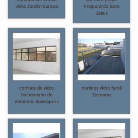
vidro Jardim Europa
Pirapora do Bom
Jesus
cortinas de vidro
cortinas vidro fumê
fechamento de
Ipiranga
varandas Salesópolis