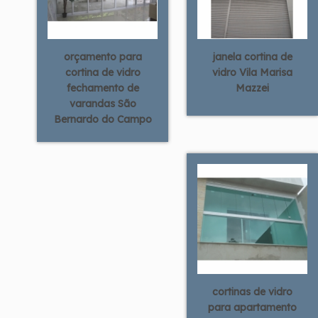
orçamento para
janela cortina de
cortina de vidro
vidro Vila Marisa
fechamento de
Mazzei
varandas São
Bernardo do Campo
cortinas de vidro
para apartamento