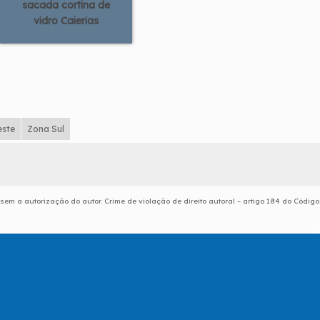
sacada cortina de
vidro Caierias
este
Zona Sul
 sem a autorização do autor. Crime de violação de direito autoral – artigo 184 do Código