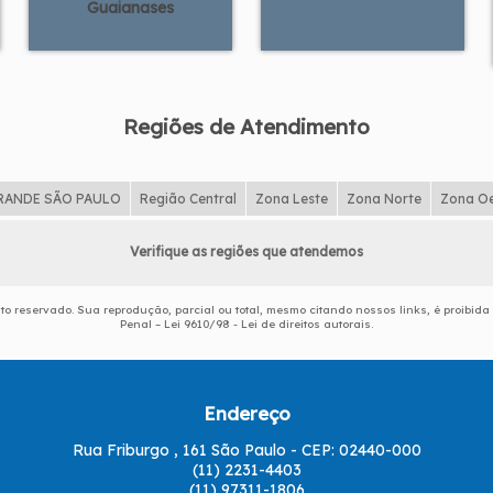
Guaianases
Regiões de Atendimento
RANDE SÃO PAULO
Região Central
Zona Leste
Zona Norte
Zona O
Verifique as regiões que atendemos
eito reservado. Sua reprodução, parcial ou total, mesmo citando nossos links, é proibida
Penal –
Lei 9610/98 - Lei de direitos autorais
.
Endereço
Rua Friburgo , 161 São Paulo - CEP: 02440-000
(11) 2231-4403
(11) 97311-1806