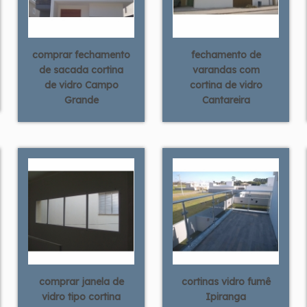
comprar fechamento
fechamento de
de sacada cortina
varandas com
de vidro Campo
cortina de vidro
Grande
Cantareira
comprar janela de
cortinas vidro fumê
vidro tipo cortina
Ipiranga