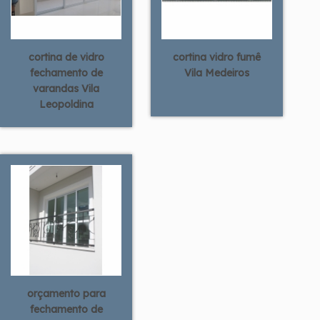
cortina de vidro
cortina vidro fumê
fechamento de
Vila Medeiros
varandas Vila
Leopoldina
orçamento para
fechamento de