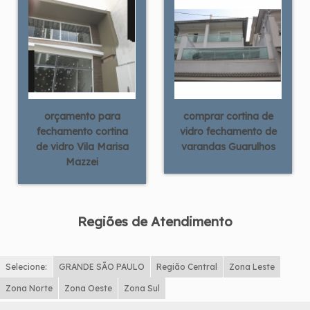
orçamento para
comprar cortina de
fechamento cortina
vidro fechamento de
de vidro Vila Marisa
varandas Guarulhos
Mazzei
Regiões de Atendimento
Selecione:
GRANDE SÃO PAULO
Região Central
Zona Leste
Zona Norte
Zona Oeste
Zona Sul