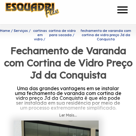
menu
Home
Serviços
cortinas
cortina de vidro
fechamento de varanda com
em
para sacada
cortina de vidro preço Jd da
vidro
Conquista
Fechamento de Varanda
com Cortina de Vidro Preço
Jd da Conquista
Uma das grandes vantagens em se instalar
uma fechamento de varanda com cortina de
vidro preço Jd da Conquista é que ela pode
ser instalada em sua residência por meio de
um processo extremamente simplificado.
Ler Mais...
Onde encontrar fechamento
de varanda com cortina de
vidro preço Jd da Conquista?