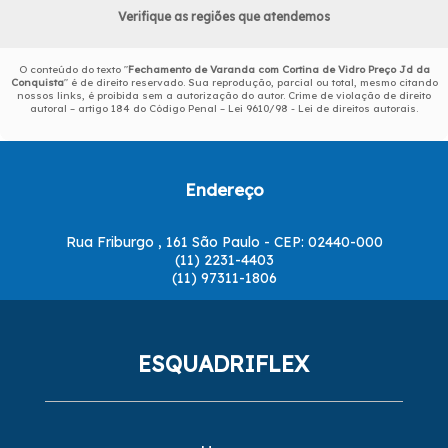
Verifique as regiões que atendemos
O conteúdo do texto "
Fechamento de Varanda com Cortina de Vidro Preço Jd da
Conquista
" é de direito reservado. Sua reprodução, parcial ou total, mesmo citando
nossos links, é proibida sem a autorização do autor. Crime de violação de direito
autoral – artigo 184 do Código Penal –
Lei 9610/98 - Lei de direitos autorais
.
Endereço
Rua Friburgo , 161 São Paulo - CEP: 02440-000
(11) 2231-4403
(11) 97311-1806
ESQUADRIFLEX