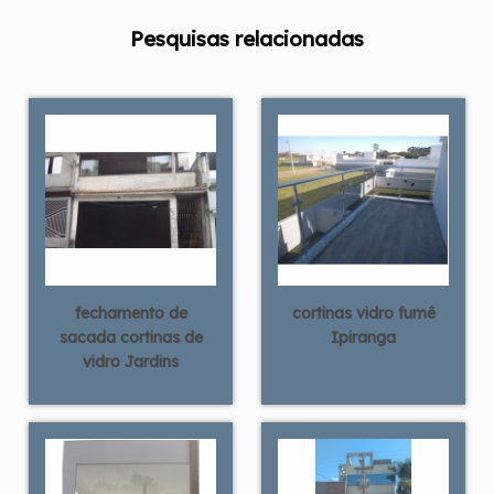
Pesquisas relacionadas
fechamento de
cortinas vidro fumê
sacada cortinas de
Ipiranga
vidro Jardins