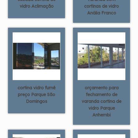
vidro Aclimação
cortinas de vidro
Anália Franco
cortina vidro fumê
orçamento para
preço Parque São
fechamento de
Domingos
varanda cortina de
vidro Parque
Anhembi