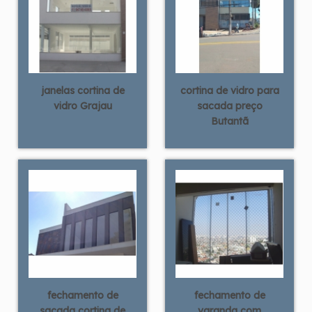
janelas cortina de
cortina de vidro para
vidro Grajau
sacada preço
Butantã
fechamento de
fechamento de
sacada cortina de
varanda com