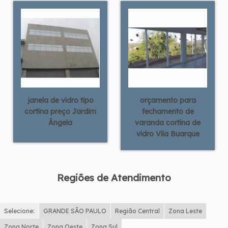
janela de vidro tipo
orçamento para
cortina preço Jardim
fechamento de
Ângela
varanda cortina de
vidro Vila Buarque
Regiões de Atendimento
Selecione:
GRANDE SÃO PAULO
Região Central
Zona Leste
Zona Norte
Zona Oeste
Zona Sul