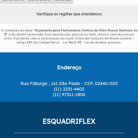
Verifique as regiões que atendemos
O conteúdo do texto "
Orçamento para Fechamento Cortina de Vidro Nossa Senhora do
Ó
" é de direito reservado. Sua reprodução, parcial ou total, mesmo citando nossos
links, é proibida sem a autorização do autor. Crime de violação de direito autoral –
artigo 184 do Código Penal –
Lei 9610/98 - Lei de direitos autorais
.
Endereço
Rua Friburgo , 161 São Paulo - CEP: 02440-000
(11) 2231-4403
(11) 97311-1806
ESQUADRIFLEX