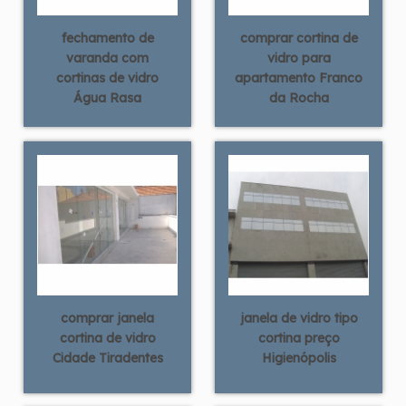
fechamento de
comprar cortina de
varanda com
vidro para
cortinas de vidro
apartamento Franco
Água Rasa
da Rocha
comprar janela
janela de vidro tipo
cortina de vidro
cortina preço
Cidade Tiradentes
Higienópolis