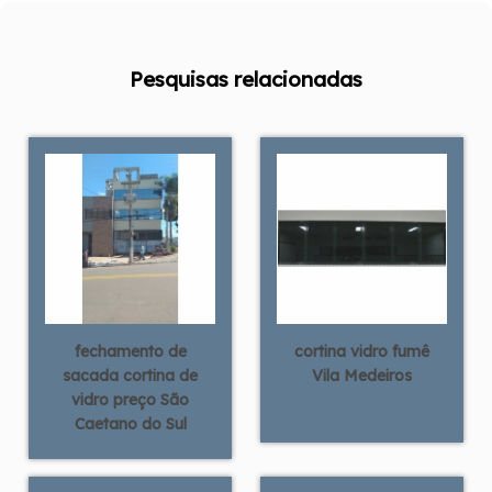
Pesquisas relacionadas
fechamento de
cortina vidro fumê
sacada cortina de
Vila Medeiros
vidro preço São
Caetano do Sul