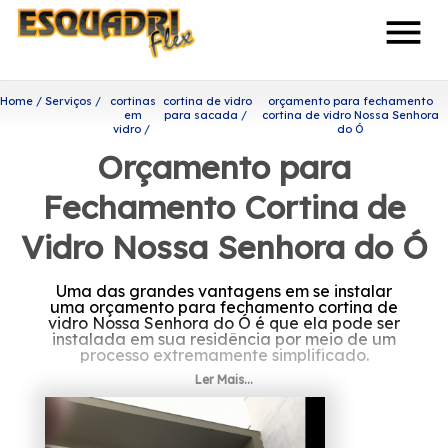
menu
Home
Serviços
cortinas
cortina de vidro
orçamento para fechamento
em
para sacada
cortina de vidro Nossa Senhora
vidro
do Ó
Orçamento para
Fechamento Cortina de
Vidro Nossa Senhora do Ó
Uma das grandes vantagens em se instalar
uma orçamento para fechamento cortina de
vidro Nossa Senhora do Ó é que ela pode ser
instalada em sua residência por meio de um
processo extremamente simplificado.
Ler Mais...
Onde encontrar orçamento
para fechamento cortina de
vidro Nossa Senhora do Ó?