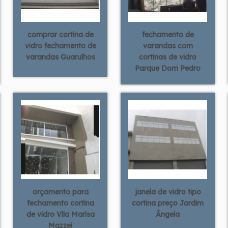
comprar cortina de
fechamento de
vidro fechamento de
varandas com
varandas Guarulhos
cortinas de vidro
Parque Dom Pedro
orçamento para
janela de vidro tipo
fechamento cortina
cortina preço Jardim
de vidro Vila Marisa
Ângela
Mazzei