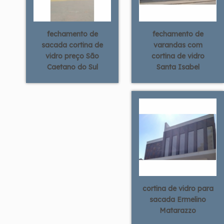
fechamento de
fechamento de
sacada cortina de
varandas com
vidro preço São
cortina de vidro
Caetano do Sul
Santa Isabel
cortina de vidro para
sacada Ermelino
Matarazzo