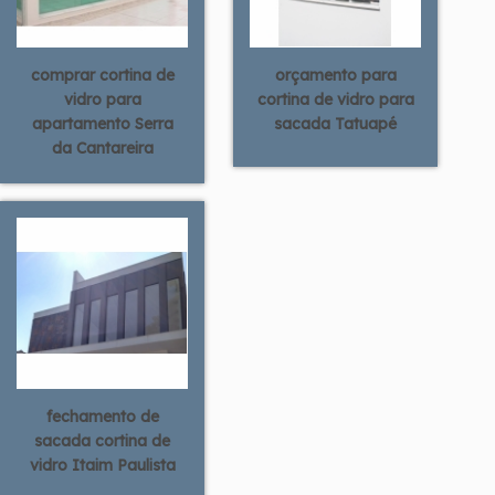
comprar cortina de
orçamento para
vidro para
cortina de vidro para
apartamento Serra
sacada Tatuapé
da Cantareira
fechamento de
sacada cortina de
vidro Itaim Paulista