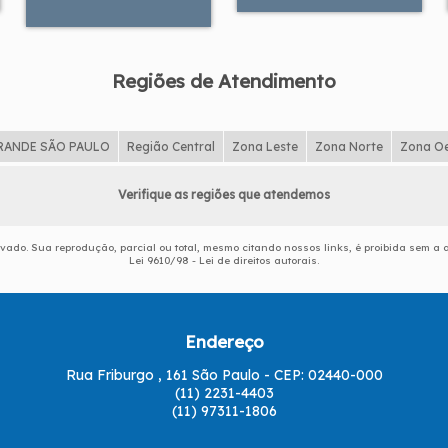
Regiões de Atendimento
RANDE SÃO PAULO
Região Central
Zona Leste
Zona Norte
Zona O
Verifique as regiões que atendemos
ervado. Sua reprodução, parcial ou total, mesmo citando nossos links, é proibida sem a a
Lei 9610/98 - Lei de direitos autorais
.
Endereço
Rua Friburgo , 161 São Paulo - CEP: 02440-000
(11) 2231-4403
(11) 97311-1806