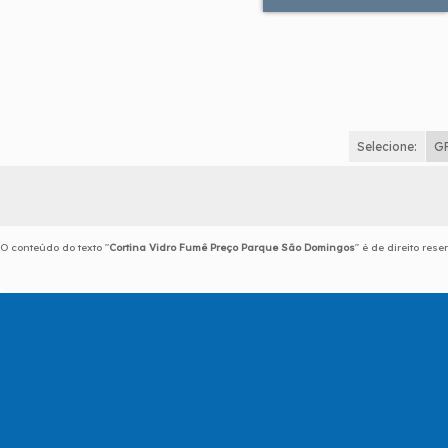
Selecione:
G
O conteúdo do texto "
Cortina Vidro Fumê Preço Parque São Domingos
" é de direito res