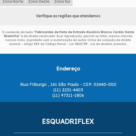
Zona Norte
Zona Oeste
Zona Sul
Verifique as regiões que atendemos
O conteúdo do texto "
Fabricantes de Porta de Entrada Alumínio Branco Jardim Santa
Terezinha
" é de direito reservado. Sua reprodução, parcial ou total, mesmo citando
nossos links, é proibida sem a autorização do autor. Crime de violação de direito
autoral – artigo 184 do Código Penal –
Lei 9610/98 - Lei de direitos autorais
.
Endereço
Rua Friburgo , 161 São Paulo - CEP: 02440-000
(11) 2231-4403
(11) 97311-1806
ESQUADRIFLEX