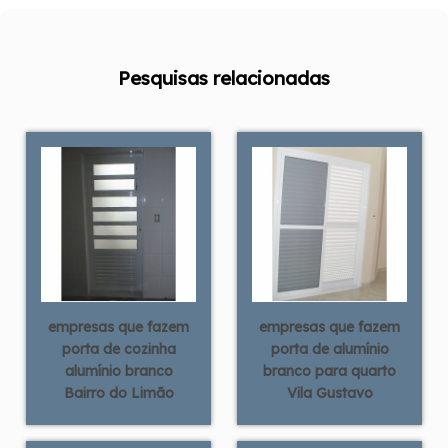
Pesquisas relacionadas
empresas que fazem
empresas que fazem
porta de cozinha
porta de alumínio
alumínio branco
branco para quarto
Bairro do Limão
Vila Gustavo