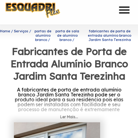
menu
Home
Serviços
portas de
porta de sala
fabricantes de porta de
alumínio
de alumínio
entrada alumínio branco
branco
branco
Jardim Santa Terezinha
Fabricantes de Porta de
Entrada Alumínio Branco
Jardim Santa Terezinha
A fabricantes de porta de entrada alumínio
branco Jardim Santa Terezinha pode ser o
produto ideal para a sua residência pois elas
podem ser instaladas com facilidade e seu
processo de manutenção é extremamente
simplificado.
Ler Mais...
Ficou interessado em
fabricantes de porta de