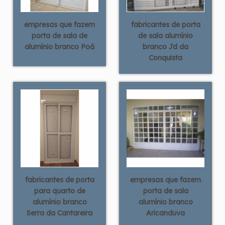
empresas que fazem
fabricantes de porta
porta de sala de
de sala alumínio
alumínio branco Poá
branco Jd da
Conquista
fabricantes de porta
empresas que fazem
para quarto de
porta de sala
alumínio branco
alumínio branco
Serra da Cantareira
Aricanduva