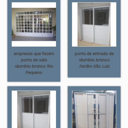
empresas que fazem
porta de entrada de
porta de sala
alumínio branco
alumínio branco Rio
Jardim São Luiz
Pequeno