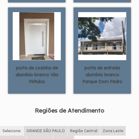
porta de cozinha de
porta de entrada
alumínio branco Vila
alumínio branco
Pirituba
Parque Dom Pedro
Regiões de Atendimento
Selecione:
GRANDE SÃO PAULO
Região Central
Zona Leste