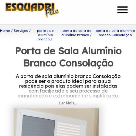
menu
Home
Serviços
portas de
porta de sala de
porta de sala alumínio
alumínio
alumínio branco
branco Consolação
branco
Porta de Sala Alumínio
Branco Consolação
A porta de sala alumínio branco Consolação
pode ser o produto ideal para a sua
residência pois elas podem ser instaladas
com facilidade e seu processo de
manutenção é extremamente simplificado.
Ler Mais...
Ficou interessado em porta de
sala alumínio branco
Consolação?
A Esquadriflex tem uma equipe de