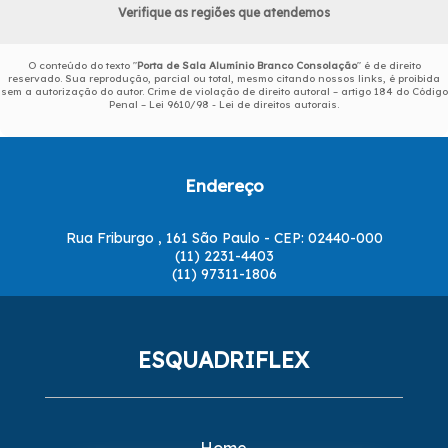
Verifique as regiões que atendemos
O conteúdo do texto "
Porta de Sala Alumínio Branco Consolação
" é de direito
reservado. Sua reprodução, parcial ou total, mesmo citando nossos links, é proibida
sem a autorização do autor. Crime de violação de direito autoral – artigo 184 do Código
Penal –
Lei 9610/98 - Lei de direitos autorais
.
Endereço
Rua Friburgo , 161 São Paulo - CEP: 02440-000
(11) 2231-4403
(11) 97311-1806
ESQUADRIFLEX