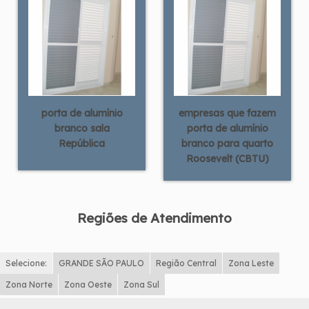
porta de alumínio
empresas que fazem
branco sala
porta de alumínio
República
branco para quarto
Roosevelt (CBTU)
Regiões de Atendimento
Selecione:
GRANDE SÃO PAULO
Região Central
Zona Leste
Zona Norte
Zona Oeste
Zona Sul