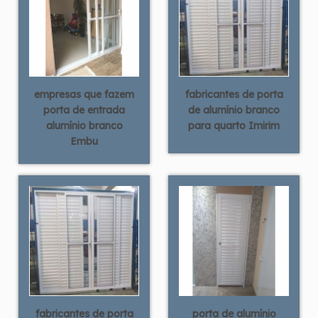
empresas que fazem
fabricantes de porta
porta de entrada
de alumínio branco
alumínio branco
para quarto Imirim
Embu
fabricantes de porta
porta de alumínio