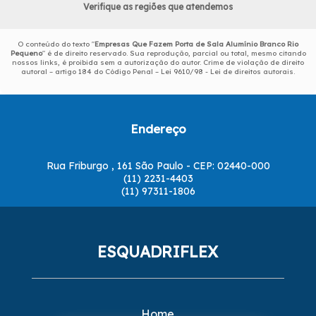
Verifique as regiões que atendemos
O conteúdo do texto "
Empresas Que Fazem Porta de Sala Alumínio Branco Rio
Pequeno
" é de direito reservado. Sua reprodução, parcial ou total, mesmo citando
nossos links, é proibida sem a autorização do autor. Crime de violação de direito
autoral – artigo 184 do Código Penal –
Lei 9610/98 - Lei de direitos autorais
.
Endereço
Rua Friburgo , 161 São Paulo - CEP: 02440-000
(11) 2231-4403
(11) 97311-1806
ESQUADRIFLEX
Home