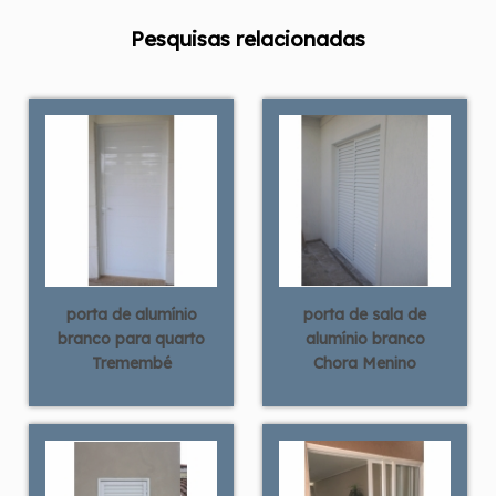
Pesquisas relacionadas
porta de alumínio
porta de sala de
branco para quarto
alumínio branco
Tremembé
Chora Menino