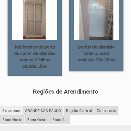
fabricantes de porta
portas de alumínio
de correr de alumínio
branco para
branco 2 folhas
banheiro Vila Sônia
Cidade Líder
Regiões de Atendimento
Selecione:
GRANDE SÃO PAULO
Região Central
Zona Leste
Zona Norte
Zona Oeste
Zona Sul