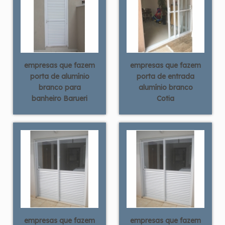
empresas que fazem
empresas que fazem
porta de alumínio
porta de entrada
branco para
alumínio branco
banheiro Barueri
Cotia
empresas que fazem
empresas que fazem