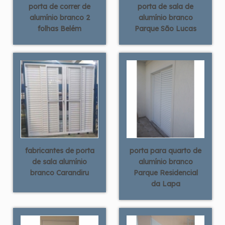
porta de correr de
porta de sala de
alumínio branco 2
alumínio branco
folhas Belém
Parque São Lucas
fabricantes de porta
porta para quarto de
de sala alumínio
alumínio branco
branco Carandiru
Parque Residencial
da Lapa