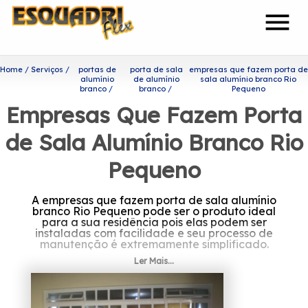
menu
Home
Serviços
portas de
porta de sala
empresas que fazem porta de
alumínio
de alumínio
sala alumínio branco Rio
branco
branco
Pequeno
Empresas Que Fazem Porta
de Sala Alumínio Branco Rio
Pequeno
A empresas que fazem porta de sala alumínio
branco Rio Pequeno pode ser o produto ideal
para a sua residência pois elas podem ser
instaladas com facilidade e seu processo de
manutenção é extremamente simplificado.
Ler Mais...
Ficou interessado em
empresas que fazem porta de
sala alumínio branco Rio