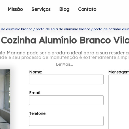
Missão
Serviços
Blog
Contato
 de alumínio branco
porta de sala de alumínio branco
porta de cozinha alu
 Cozinha Alumínio Branco Vil
ila Mariana pode ser o produto ideal para a sua residênc
dade e seu processo de manutenção é extremamente simpli
Ler Mais...
do em porta de cozinha alumínio bran
Nome:
Mensage
ofissionais formada somente por colaboradores competen
 inovação e evolução dos processos. A empresa é uma da
 garantir o melhor custo benefício para seus clientes. Gra
Email:
adriflex é uma das organizações mais recomendadas do 
nio branco Vila Mariana? Para um trabalho de qualidade, 
s. Entre os serviços oferecidos, é possível encontrar: Por
etivo de Trabalhamos exclusivamente com matéria-prima 
Telefone:
al qualidade em nossos produtos.. Não deixe de falar cono