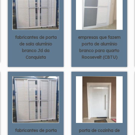
fabricantes de porta
empresas que fazem
de sala alumínio
porta de alumínio
branco Jd da
branco para quarto
Conquista
Roosevelt (CBTU)
fabricantes de porta
porta de cozinha de