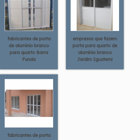
fabricantes de porta
empresas que fazem
de alumínio branco
porta para quarto de
para quarto Barra
alumínio branco
Funda
Jardim Iguatemi
fabricantes de porta