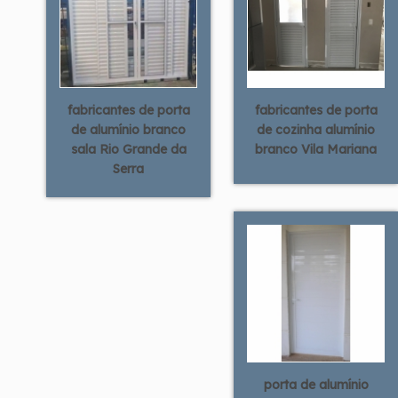
fabricantes de porta
fabricantes de porta
de alumínio branco
de cozinha alumínio
sala Rio Grande da
branco Vila Mariana
Serra
porta de alumínio