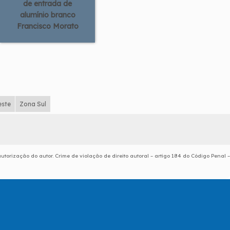
de entrada de
alumínio branco
Francisco Morato
este
Zona Sul
utorização do autor. Crime de violação de direito autoral – artigo 184 do Código Penal –