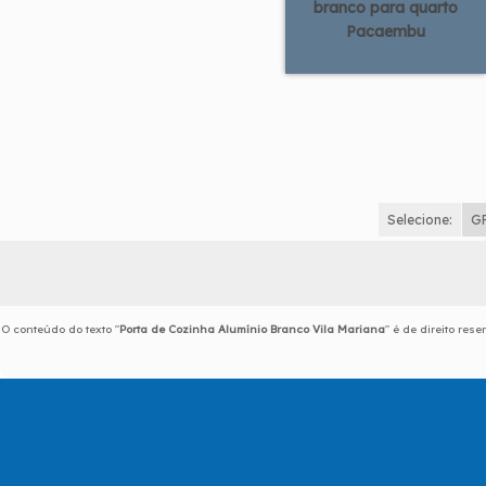
branco para quarto
Pacaembu
Selecione:
G
O conteúdo do texto "
Porta de Cozinha Alumínio Branco Vila Mariana
" é de direito res