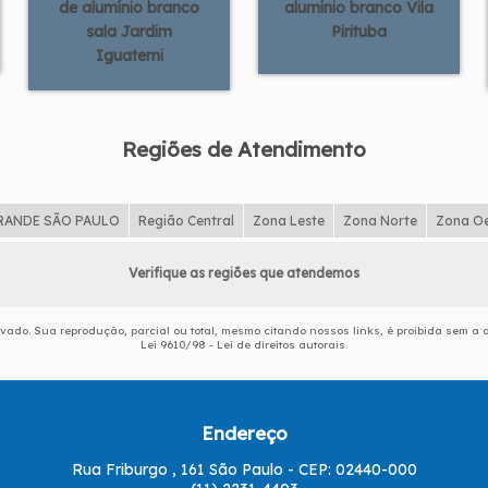
de alumínio branco
alumínio branco Vila
sala Jardim
Pirituba
Iguatemi
Regiões de Atendimento
RANDE SÃO PAULO
Região Central
Zona Leste
Zona Norte
Zona O
Verifique as regiões que atendemos
ervado. Sua reprodução, parcial ou total, mesmo citando nossos links, é proibida sem a a
Lei 9610/98 - Lei de direitos autorais
.
Endereço
Rua Friburgo , 161 São Paulo - CEP: 02440-000