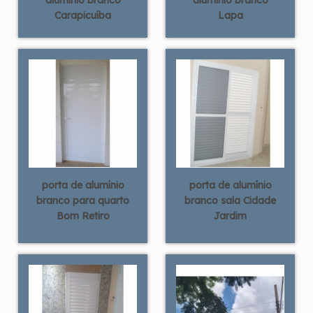
Carapicuíba
Lapa
porta de alumínio
porta de alumínio
branco para quarto
branco sala Cidade
Bom Retiro
Jardim