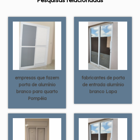
Pesquisas relacionadas
empresas que fazem
fabricantes de porta
porta de alumínio
de entrada alumínio
branco para quarto
branco Lapa
Pompéia