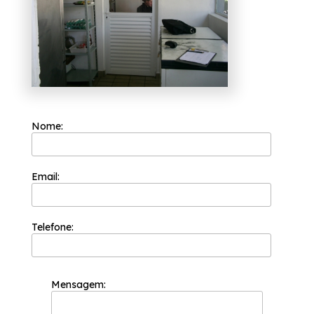
do segmento de esquadrias, a Esquadriflex é
capaz de garantir o melhor custo benefício
para seus clientes. Ela teve a sua fundação
em 2002 e sua equipe de profissionais é
formada somente por colaboradores
competentes que buscam a total satisfação
do cliente em cada pedido e a maior
inovação e evolução dos processos.
Buscando porta de cozinha alumínio branco
São Caetano do Sul? Conheça os serviços
Nome:
oferecidos pela Esquadriflex. Entre eles, é
possível encontrar: Cortina de Vidro Fumê,
Esquadria de Alumínio Bronze, entre outras
alternativas. Entre em contato com nossos
profissionais e tenha todo o suporte que
Email:
precisa.
Telefone:
Mensagem: