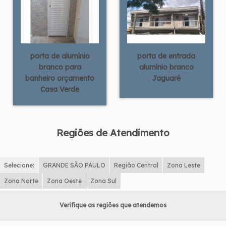
porta de alumínio
porta de entrada
branco para
alumínio branco
banheiro orçamento
Jaguaré
Casa Verde
Regiões de Atendimento
Selecione:
GRANDE SÃO PAULO
Região Central
Zona Leste
Zona Norte
Zona Oeste
Zona Sul
Verifique as regiões que atendemos