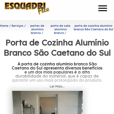
menu
Home
Serviços
portas de
porta de sala
porta de cozinha alumínio
alumínio
alumínio
branco São Caetano do Sul
branco
branco
Porta de Cozinha Alumínio
Branco São Caetano do Sul
A porta de cozinha alumínio branco São
Caetano do Sul apresenta diversos benefícios
e um dos mais populares é a alta
durabilidade do material, que é capaz de
garantir um uso mais prolongado do produto.
Ler Mais...
Se interessa por porta de
cozinha alumínio branco São
Caetano do Sul?
Sendo uma das empresas mais bem cotadas