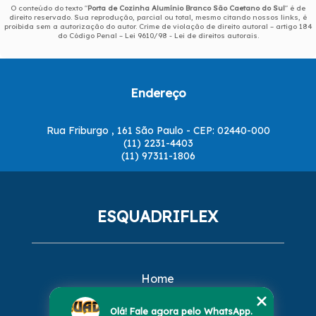
O conteúdo do texto "
Porta de Cozinha Alumínio Branco São Caetano do Sul
" é de
direito reservado. Sua reprodução, parcial ou total, mesmo citando nossos links, é
proibida sem a autorização do autor. Crime de violação de direito autoral – artigo 184
do Código Penal –
Lei 9610/98 - Lei de direitos autorais
.
Endereço
Rua Friburgo , 161 São Paulo - CEP: 02440-000
(11) 2231-4403
(11) 97311-1806
ESQUADRIFLEX
Home
Empresa
Missão
Olá! Fale agora pelo WhatsApp.