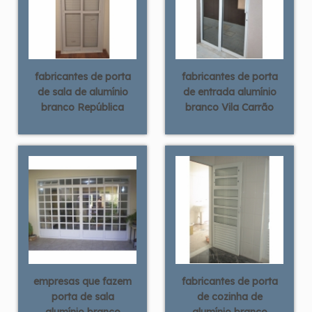
fabricantes de porta
fabricantes de porta
de sala de alumínio
de entrada alumínio
branco República
branco Vila Carrão
empresas que fazem
fabricantes de porta
porta de sala
de cozinha de
alumínio branco
alumínio branco