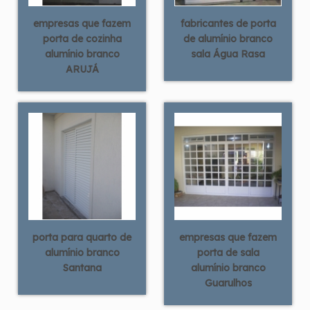
empresas que fazem
fabricantes de porta
porta de cozinha
de alumínio branco
alumínio branco
sala Água Rasa
ARUJÁ
porta para quarto de
empresas que fazem
alumínio branco
porta de sala
Santana
alumínio branco
Guarulhos