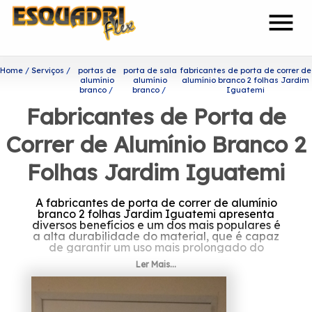
menu
Home
Serviços
portas de
porta de sala
fabricantes de porta de correr de
alumínio
alumínio
alumínio branco 2 folhas Jardim
branco
branco
Iguatemi
Fabricantes de Porta de
Correr de Alumínio Branco 2
Folhas Jardim Iguatemi
A fabricantes de porta de correr de alumínio
branco 2 folhas Jardim Iguatemi apresenta
diversos benefícios e um dos mais populares é
a alta durabilidade do material, que é capaz
de garantir um uso mais prolongado do
produto.
Ler Mais...
Se interessa por fabricantes
de porta de correr de alumínio