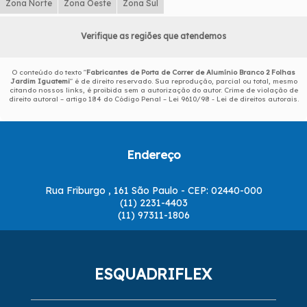
Zona Norte
Zona Oeste
Zona Sul
Verifique as regiões que atendemos
O conteúdo do texto "
Fabricantes de Porta de Correr de Alumínio Branco 2 Folhas
Jardim Iguatemi
" é de direito reservado. Sua reprodução, parcial ou total, mesmo
citando nossos links, é proibida sem a autorização do autor. Crime de violação de
direito autoral – artigo 184 do Código Penal –
Lei 9610/98 - Lei de direitos autorais
.
Endereço
Rua Friburgo , 161 São Paulo - CEP: 02440-000
(11) 2231-4403
(11) 97311-1806
ESQUADRIFLEX