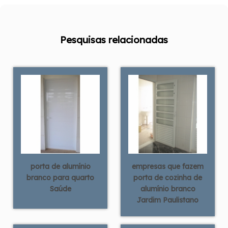
Pesquisas relacionadas
porta de alumínio
empresas que fazem
branco para quarto
porta de cozinha de
Saúde
alumínio branco
Jardim Paulistano