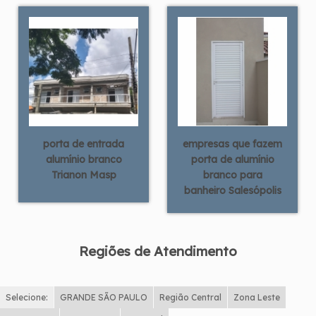
porta de entrada
empresas que fazem
alumínio branco
porta de alumínio
Trianon Masp
branco para
banheiro Salesópolis
Regiões de Atendimento
Selecione:
GRANDE SÃO PAULO
Região Central
Zona Leste