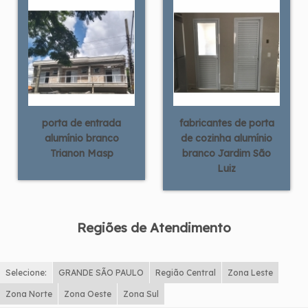
porta de entrada
fabricantes de porta
alumínio branco
de cozinha alumínio
Trianon Masp
branco Jardim São
Luiz
Regiões de Atendimento
Selecione:
GRANDE SÃO PAULO
Região Central
Zona Leste
Zona Norte
Zona Oeste
Zona Sul