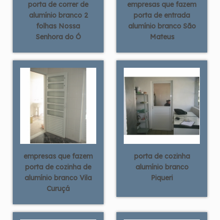
porta de correr de
empresas que fazem
alumínio branco 2
porta de entrada
folhas Nossa
alumínio branco São
Senhora do Ó
Mateus
empresas que fazem
porta de cozinha
porta de cozinha de
alumínio branco
alumínio branco Vila
Piqueri
Curuçá