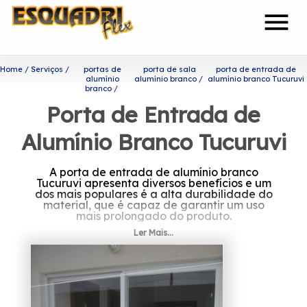
menu
Home
Serviços
portas de
porta de sala
porta de entrada de
alumínio
alumínio branco
alumínio branco Tucuruvi
branco
Porta de Entrada de
Alumínio Branco Tucuruvi
A porta de entrada de alumínio branco
Tucuruvi apresenta diversos benefícios e um
dos mais populares é a alta durabilidade do
material, que é capaz de garantir um uso
mais prolongado do produto.
Ler Mais...
Se interessa por porta de
entrada de alumínio branco
Tucuruvi?
Sendo uma das empresas mais bem cotadas