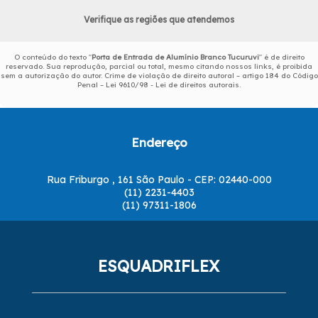
Verifique as regiões que atendemos
O conteúdo do texto "
Porta de Entrada de Alumínio Branco Tucuruvi
" é de direito
reservado. Sua reprodução, parcial ou total, mesmo citando nossos links, é proibida
sem a autorização do autor. Crime de violação de direito autoral – artigo 184 do Código
Penal –
Lei 9610/98 - Lei de direitos autorais
.
Endereço
Rua Friburgo , 161 São Paulo - CEP: 02440-000
(11) 2231-4403
(11) 97311-1806
ESQUADRIFLEX