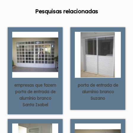
Pesquisas relacionadas
empresas que fazem
porta de entrada de
porta de entrada de
alumínio branco
alumínio branco
Suzano
Santa Isabel