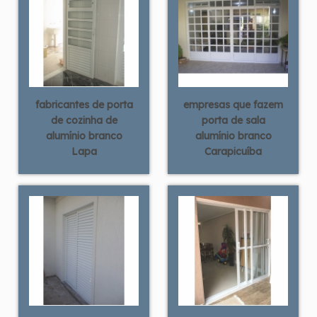
fabricantes de porta
empresas que fazem
de cozinha de
porta de sala
alumínio branco
alumínio branco
Lapa
Carapicuíba