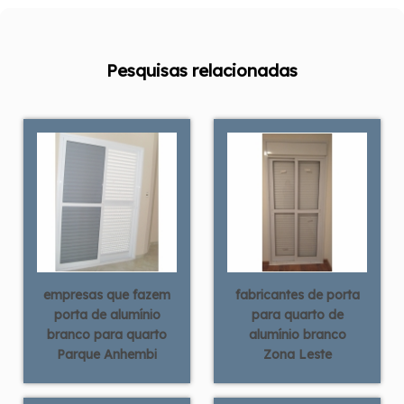
Pesquisas relacionadas
empresas que fazem
fabricantes de porta
porta de alumínio
para quarto de
branco para quarto
alumínio branco
Parque Anhembi
Zona Leste