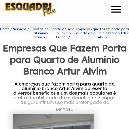
menu
Home
Serviços
portas de
porta de sala
empresas que fazem porta para
alumínio
alumínio
quarto de alumínio branco Artur
branco
branco
Alvim
Empresas Que Fazem Porta
para Quarto de Alumínio
Branco Artur Alvim
A empresas que fazem porta para quarto de
alumínio branco Artur Alvim apresenta
diversos benefícios e um dos mais populares é
a alta durabilidade do material, que é capaz
de garantir um uso mais prolongado do
produto.
Ler Mais...
Se interessa por empresas
que fazem porta para quarto