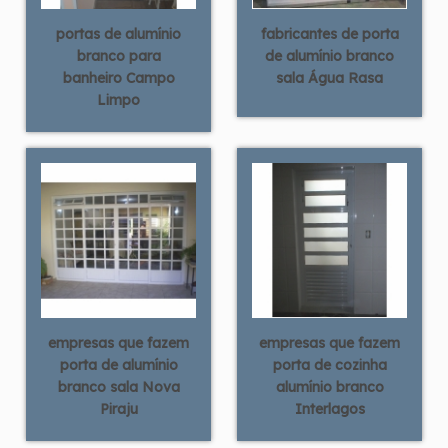
portas de alumínio
fabricantes de porta
branco para
de alumínio branco
banheiro Campo
sala Água Rasa
Limpo
empresas que fazem
empresas que fazem
porta de alumínio
porta de cozinha
branco sala Nova
alumínio branco
Piraju
Interlagos