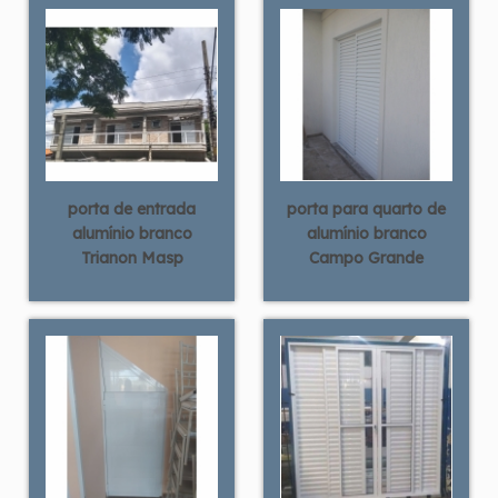
porta de entrada
porta para quarto de
alumínio branco
alumínio branco
Trianon Masp
Campo Grande