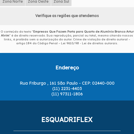
Zona Norte
Zona Oeste
Zona Sul
Verifique as regiões que atendemos
O conteúdo do texto "
Empresas Que Fazem Porta para Quarto de Alumínio Branco Artur
Alvim
" é de direito reservado. Sua reprodução, parcial ou total, mesmo citando nossos
links, é proibida sem a autorização do autor. Crime de violação de direito autoral –
artigo 184 do Código Penal –
Lei 9610/98 - Lei de direitos autorais
.
Endereço
Rua Friburgo , 161 São Paulo - CEP: 02440-000
(11) 2231-4403
(11) 97311-1806
ESQUADRIFLEX