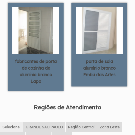
fabricantes de porta
porta de sala
de cozinha de
alumínio branco
alumínio branco
Embu das Artes
Lapa
Regiões de Atendimento
Selecione:
GRANDE SÃO PAULO
Região Central
Zona Leste