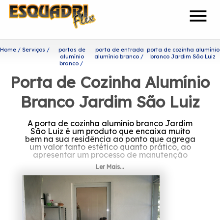
menu
Home
Serviços
portas de
porta de entrada
porta de cozinha alumínio
alumínio
alumínio branco
branco Jardim São Luiz
branco
Porta de Cozinha Alumínio
Branco Jardim São Luiz
A porta de cozinha alumínio branco Jardim
São Luiz é um produto que encaixa muito
bem na sua residência ao ponto que agrega
um valor tanto estético quanto prático, ao
apresentar um processo de manutenção
simplificado.
Ler Mais...
Você está procurando por
porta de cozinha alumínio
branco Jardim São Luiz?