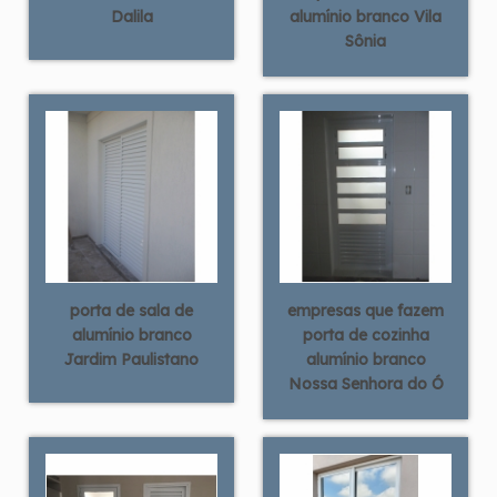
Dalila
alumínio branco Vila
Sônia
porta de sala de
empresas que fazem
alumínio branco
porta de cozinha
Jardim Paulistano
alumínio branco
Nossa Senhora do Ó