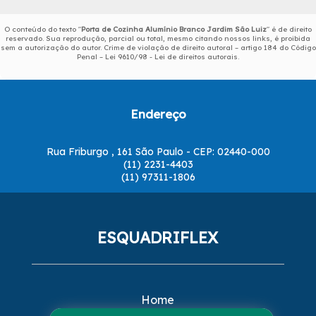
O conteúdo do texto "
Porta de Cozinha Alumínio Branco Jardim São Luiz
" é de direito
reservado. Sua reprodução, parcial ou total, mesmo citando nossos links, é proibida
sem a autorização do autor. Crime de violação de direito autoral – artigo 184 do Código
Penal –
Lei 9610/98 - Lei de direitos autorais
.
Endereço
Rua Friburgo , 161 São Paulo - CEP: 02440-000
(11) 2231-4403
(11) 97311-1806
ESQUADRIFLEX
Home
Empresa