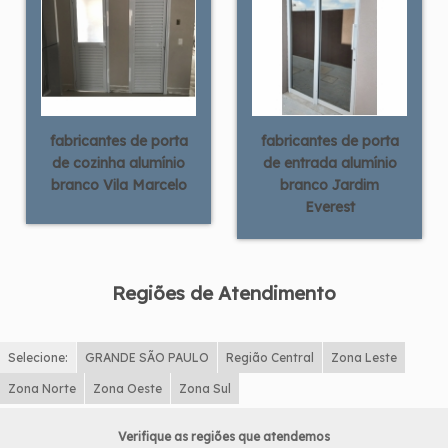
fabricantes de porta
fabricantes de porta
de cozinha alumínio
de entrada alumínio
branco Vila Marcelo
branco Jardim
Everest
Regiões de Atendimento
Selecione:
GRANDE SÃO PAULO
Região Central
Zona Leste
Zona Norte
Zona Oeste
Zona Sul
Verifique as regiões que atendemos