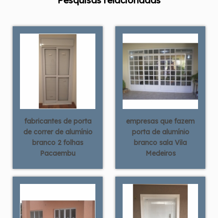
Pesquisas relacionadas
fabricantes de porta
empresas que fazem
de correr de alumínio
porta de alumínio
branco 2 folhas
branco sala Vila
Pacaembu
Medeiros