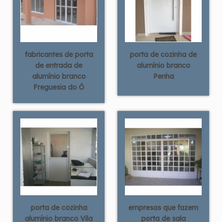
fabricantes de porta
porta de cozinha de
de entrada de
alumínio branco
alumínio branco
Penha
Freguesia do Ó
porta de cozinha
empresas que fazem
alumínio branco Vila
porta de sala