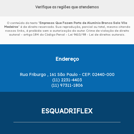
Verifique as regiões que atendemos
O conteúdo do texto "
Empresas Que Fazem Porta de Alumínio Branco Sala Vila
Medeiros
" é de direito reservado. Sua reprodução, parcial ou total, mesmo citando
nossos links, é proibida sem a autorização do autor. Crime de violação de direito
autoral – artigo 184 do Código Penal –
Lei 9610/98 - Lei de direitos autorais
.
Endereço
Rua Friburgo , 161 São Paulo - CEP: 02440-000
(11) 2231-4403
(11) 97311-1806
ESQUADRIFLEX