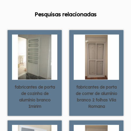
Pesquisas relacionadas
fabricantes de porta
fabricantes de porta
de cozinha de
de correr de alumínio
alumínio branco
branco 2 folhas Vila
Imirim
Romana