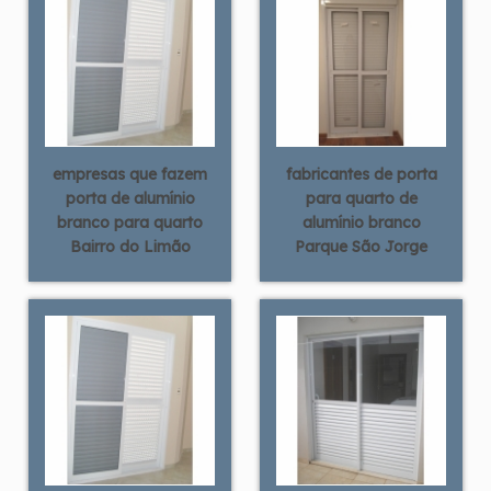
empresas que fazem
fabricantes de porta
porta de alumínio
para quarto de
branco para quarto
alumínio branco
Bairro do Limão
Parque São Jorge