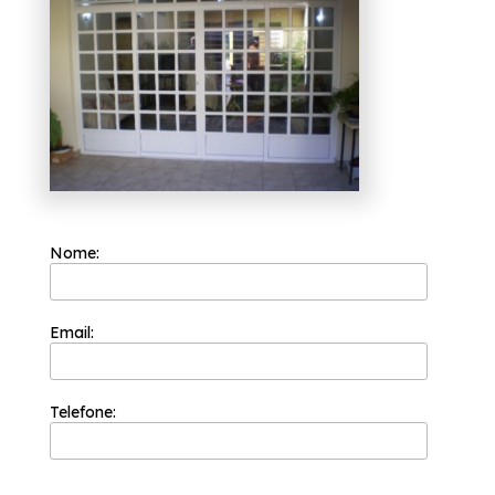
empresas que fazem porta de
alumínio branco sala Vila
Medeiros?
A Esquadriflex tem a sua organização
focada nos resultados positivos e na
segurança. Ela procura trabalhar sempre com
a máxima eficiência e qualidade em seus
serviços e é capaz de garantir o melhor custo
benefício para seus clientes para que a
satisfação deles seja atingida.
Deseja empresas que fazem porta de
alumínio branco sala Vila Medeiros? A
Nome:
Esquadriflex oferece a melhor solução no
segmento de esquadrias. Entre os serviços
disponibilizados, é possível encontrar: Janela
Basculante de Alumínio para Banheiro,
Email:
Janela de Alumínio para Sala, entre outros.
Ao entrar em contato conosco, você poderá
esclarecer suas dúvidas, estamos à sua
disposição.
Telefone: