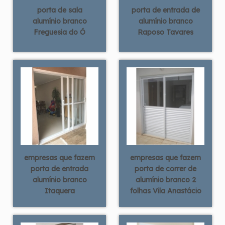
porta de sala
porta de entrada de
alumínio branco
alumínio branco
Freguesia do Ó
Raposo Tavares
empresas que fazem
empresas que fazem
porta de entrada
porta de correr de
alumínio branco
alumínio branco 2
Itaquera
folhas Vila Anastácio