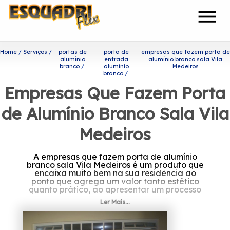
menu
Home
Serviços
portas de
porta de
empresas que fazem porta de
alumínio
entrada
alumínio branco sala Vila
branco
alumínio
Medeiros
branco
Empresas Que Fazem Porta
de Alumínio Branco Sala Vila
Medeiros
A empresas que fazem porta de alumínio
branco sala Vila Medeiros é um produto que
encaixa muito bem na sua residência ao
ponto que agrega um valor tanto estético
quanto prático, ao apresentar um processo
de manutenção simplificado.
Ler Mais...
Você está procurando por