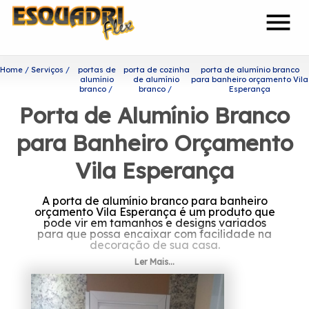
menu
Home
Serviços
portas de
porta de cozinha
porta de alumínio branco
alumínio
de alumínio
para banheiro orçamento Vila
branco
branco
Esperança
Porta de Alumínio Branco
para Banheiro Orçamento
Vila Esperança
A porta de alumínio branco para banheiro
orçamento Vila Esperança é um produto que
pode vir em tamanhos e designs variados
para que possa encaixar com facilidade na
decoração de sua casa.
Ler Mais...
Descubra mais sobre porta de
alumínio branco para
banheiro orçamento Vila