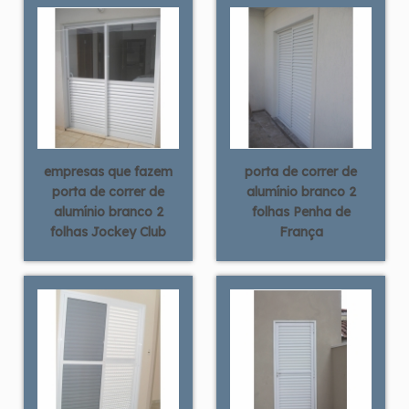
empresas que fazem
porta de correr de
porta de correr de
alumínio branco 2
alumínio branco 2
folhas Penha de
folhas Jockey Club
França