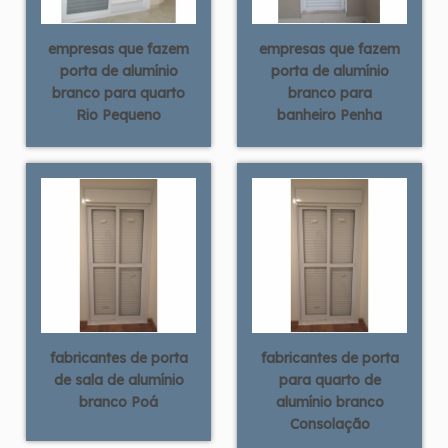
empresas que fazem
empresas que fazem
porta de alumínio
porta de alumínio
branco para quarto
branco para
Rio Pequeno
banheiro Penha
fabricantes de porta
fabricantes de porta
de sala de alumínio
para quarto de
branco Poá
alumínio branco
Consolação