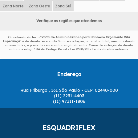
Zona Norte
Zona Oeste
Zona Sul
Verifique as regiões que atendemos
O conteúdo do texto "
Porta de Alumínio Branco para Banheiro Orçamento Vila
Esperança
" é de direito reservado. Sua reprodução, parcial ou total, mesmo citando
nossos links, é proibida sem a autorização do autor. Crime de violação de direito
autoral – artigo 184 do Código Penal –
Lei 9610/98 - Lei de direitos autorais
.
Endereço
Rua Friburgo , 161 São Paulo - CEP: 02440-000
(11) 2231-4403
(11) 97311-1806
ESQUADRIFLEX