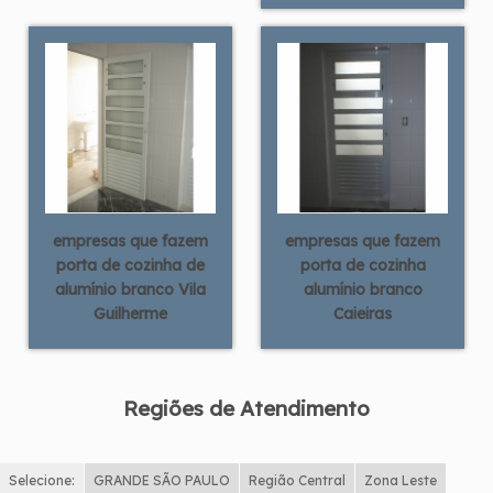
empresas que fazem
empresas que fazem
porta de cozinha de
porta de cozinha
alumínio branco Vila
alumínio branco
Guilherme
Caieiras
Regiões de Atendimento
Selecione:
GRANDE SÃO PAULO
Região Central
Zona Leste