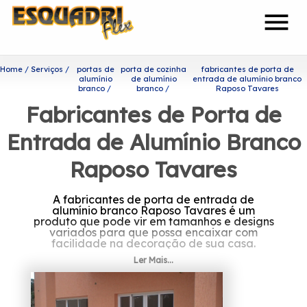
menu
Home
Serviços
portas de
porta de cozinha
fabricantes de porta de
alumínio
de alumínio
entrada de alumínio branco
branco
branco
Raposo Tavares
Fabricantes de Porta de
Entrada de Alumínio Branco
Raposo Tavares
A fabricantes de porta de entrada de
alumínio branco Raposo Tavares é um
produto que pode vir em tamanhos e designs
variados para que possa encaixar com
facilidade na decoração de sua casa.
Ler Mais...
Descubra mais sobre
fabricantes de porta de
entrada de alumínio branco