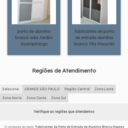
porta de alumínio
fabricantes de porta
branco sala Jardim
de entrada alumínio
Guarapiranga
branco Vila Morumbi
Regiões de Atendimento
Selecione:
GRANDE SÃO PAULO
Região Central
Zona Leste
Zona Norte
Zona Oeste
Zona Sul
Verifique as regiões que atendemos
O conteúdo do texto "
Fabricantes de Porta de Entrada de Alumínio Branco Raposo