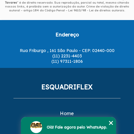
Tavares
" é de direito reservado. Sua reprodução, parcial ou total, mesmo citando
nossos links, é proibida sem a autorização do autor. Crime de violação de direito
autoral – artigo 184 do Código Penal –
Lei 9610/98 - Lei de direitos autorais
.
Endereço
Rua Friburgo , 161 São Paulo - CEP: 02440-000
(11) 2231-4403
(11) 97311-1806
ESQUADRIFLEX
Home
Empresa
Missão
Olá! Fale agora pelo WhatsApp.
Serviços