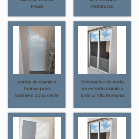
Mauá
Matarazzo
portas de alumínio
fabricantes de porta
branco para
de entrada alumínio
banheiro Zona oeste
branco Vila Romana