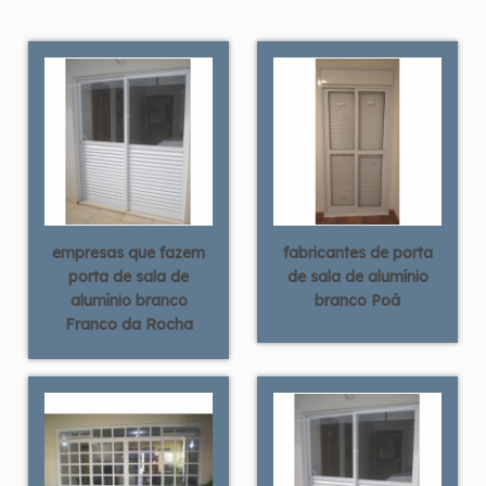
empresas que fazem
fabricantes de porta
porta de sala de
de sala de alumínio
alumínio branco
branco Poá
Franco da Rocha