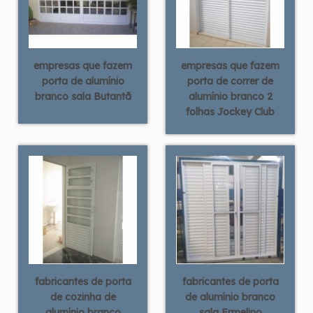
empresas que fazem
empresas que fazem
porta de alumínio
porta de correr de
branco sala Butantã
alumínio branco 2
folhas Jockey Club
fabricantes de porta
fabricantes de porta
de cozinha de
de alumínio branco
alumínio branco
sala Ermelino