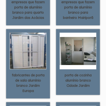
empresas que fazem
empresas que fazem
porta de alumínio
porta de alumínio
branco para quarto
branco para
Jardim das Acácias
banheiro Mairiporã
fabricantes de porta
porta de cozinha
de sala alumínio
alumínio branco
branco Jardim
Cidade Jardim
Europa