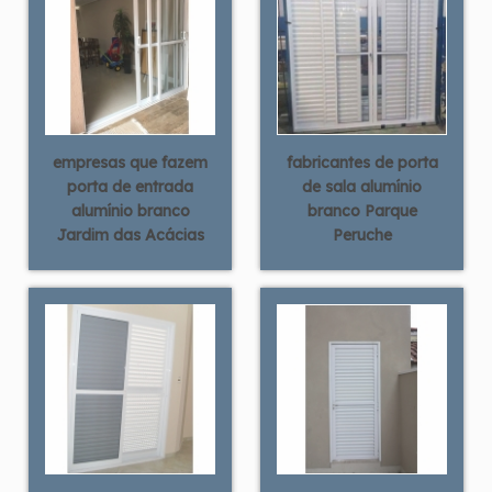
empresas que fazem
fabricantes de porta
porta de entrada
de sala alumínio
alumínio branco
branco Parque
Jardim das Acácias
Peruche