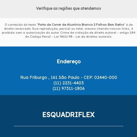
Verifique as regiões que atendemos
O conteúdo do texto "
Porta de Correr de Alumínio Branco 2 Folhas Bom Retiro
" é de
direito reservado. Sua reprodução, parcial ou total, mesmo citando nossos links, é
proibida sem a autorização do autor. Crime de violação de direito autoral – artigo 184
do Código Penal –
Lei 9610/98 - Lei de direitos autorais
.
Endereço
Rua Friburgo , 161 São Paulo - CEP: 02440-000
(11) 2231-4403
(11) 97311-1806
ESQUADRIFLEX