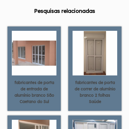
Pesquisas relacionadas
fabricantes de porta
fabricantes de porta
de entrada de
de correr de alumínio
alumínio branco São
branco 2 folhas
Caetano do Sul
Saúde