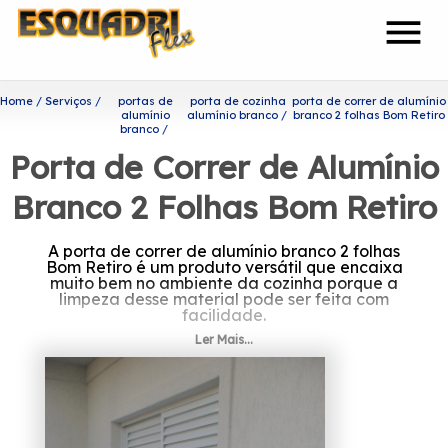
menu
Home
Serviços
portas de
porta de cozinha
porta de correr de alumínio
alumínio
alumínio branco
branco 2 folhas Bom Retiro
branco
Porta de Correr de Alumínio
Branco 2 Folhas Bom Retiro
A porta de correr de alumínio branco 2 folhas
Bom Retiro é um produto versátil que encaixa
muito bem no ambiente da cozinha porque a
limpeza desse material pode ser feita com
facilidade.
Ler Mais...
Quer conhecer porta de
correr de alumínio branco 2
folhas Bom Retiro?
Com uma equipe de profissionais formada