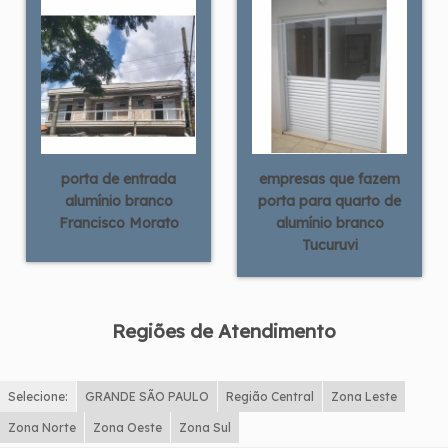
porta de entrada
empresas que fazem
alumínio branco
porta para quarto de
Francisco Morato
alumínio branco
Tucuruvi
Regiões de Atendimento
Selecione:
GRANDE SÃO PAULO
Região Central
Zona Leste
Zona Norte
Zona Oeste
Zona Sul