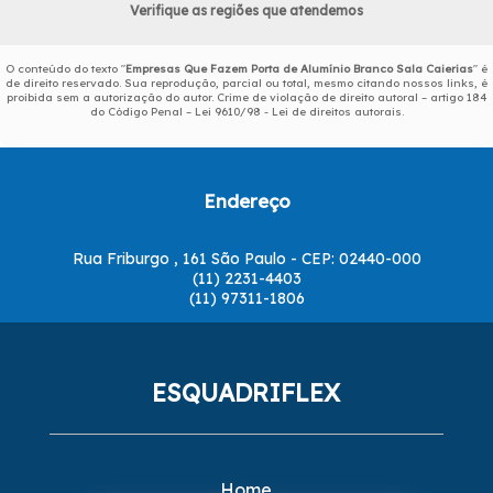
Verifique as regiões que atendemos
O conteúdo do texto "
Empresas Que Fazem Porta de Alumínio Branco Sala Caierias
" é
de direito reservado. Sua reprodução, parcial ou total, mesmo citando nossos links, é
proibida sem a autorização do autor. Crime de violação de direito autoral – artigo 184
do Código Penal –
Lei 9610/98 - Lei de direitos autorais
.
Endereço
Rua Friburgo , 161 São Paulo - CEP: 02440-000
(11) 2231-4403
(11) 97311-1806
ESQUADRIFLEX
Home