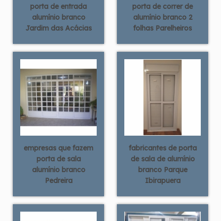
porta de entrada
porta de correr de
alumínio branco
alumínio branco 2
Jardim das Acácias
folhas Parelheiros
empresas que fazem
fabricantes de porta
porta de sala
de sala de alumínio
alumínio branco
branco Parque
Pedreira
Ibirapuera