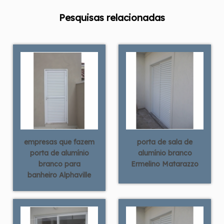
Pesquisas relacionadas
empresas que fazem
porta de sala de
porta de alumínio
alumínio branco
branco para
Ermelino Matarazzo
banheiro Alphaville