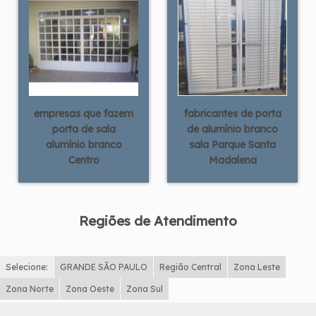
empresas que fazem
fabricantes de porta
porta de sala
de alumínio branco
alumínio branco
sala Parque Santa
Centro
Madalena
Regiões de Atendimento
Selecione:
GRANDE SÃO PAULO
Região Central
Zona Leste
Zona Norte
Zona Oeste
Zona Sul