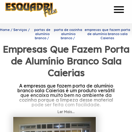
menu
Home
Serviços
portas de
porta de cozinha
empresas que fazem porta
alumínio
alumínio
de alumínio branco sala
branco
branco
Caierias
Empresas Que Fazem Porta
de Alumínio Branco Sala
Caierias
A empresas que fazem porta de alumínio
branco sala Caierias é um produto versátil
que encaixa muito bem no ambiente da
cozinha porque a limpeza desse material
pode ser feita com facilidade.
Ler Mais...
Quer conhecer empresas que
fazem porta de alumínio
branco sala Caierias?