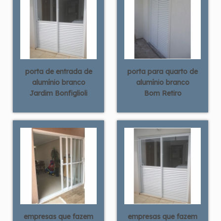
porta de entrada de
porta para quarto de
alumínio branco
alumínio branco
Jardim Bonfiglioli
Bom Retiro
empresas que fazem
empresas que fazem