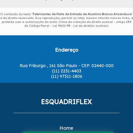
O conteúdo do texto "
Fabricantes de Porta de Entrada de Alumínio Branco Aricanduva
"
é de direito reservado. Sua reprodução, parcial ou total, mesmo citando nossos links, é
proibida sem a autorização do autor. Crime de violação de direito autoral – artigo 184
do Código Penal –
Lei 9610/98 - Lei de direitos autorais
.
Endereço
Rua Friburgo , 161 São Paulo - CEP: 02440-000
(11) 2231-4403
(11) 97311-1806
ESQUADRIFLEX
Home