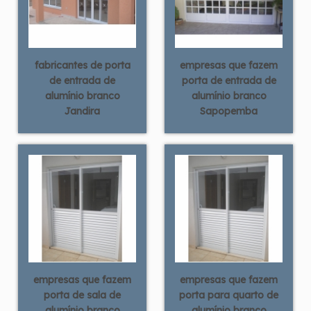
fabricantes de porta
empresas que fazem
de entrada de
porta de entrada de
alumínio branco
alumínio branco
Jandira
Sapopemba
empresas que fazem
empresas que fazem
porta de sala de
porta para quarto de
alumínio branco
alumínio branco