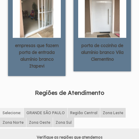
empresas que fazem
porta de cozinha de
porta de entrada
alumínio branco Vila
alumínio branco
Clementino
Itapevi
Regiões de Atendimento
Selecione:
GRANDE SÃO PAULO
Região Central
Zona Leste
Zona Norte
Zona Oeste
Zona Sul
Verifique as regiões que atendemos