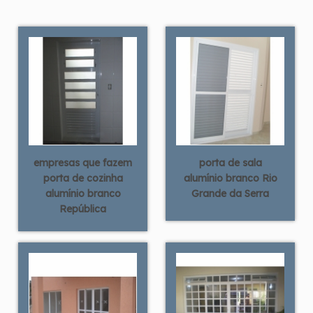
empresas que fazem
porta de sala
porta de cozinha
alumínio branco Rio
alumínio branco
Grande da Serra
República