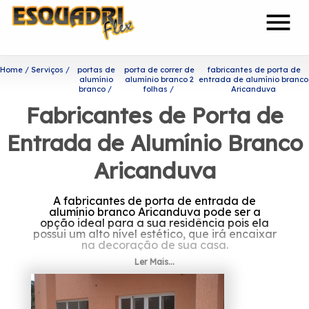
menu
Home
Serviços
portas de
porta de correr de
fabricantes de porta de
alumínio
alumínio branco 2
entrada de alumínio branco
branco
folhas
Aricanduva
Fabricantes de Porta de
Entrada de Alumínio Branco
Aricanduva
A fabricantes de porta de entrada de
alumínio branco Aricanduva pode ser a
opção ideal para a sua residência pois ela
possui um alto nível estético, que irá encaixar
na decoração de sua casa.
Ler Mais...
Saiba onde encontrar
fabricantes de porta de
entrada de alumínio branco