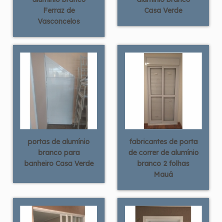
Ferraz de
Casa Verde
Vasconcelos
portas de alumínio
fabricantes de porta
branco para
de correr de alumínio
banheiro Casa Verde
branco 2 folhas
Mauá