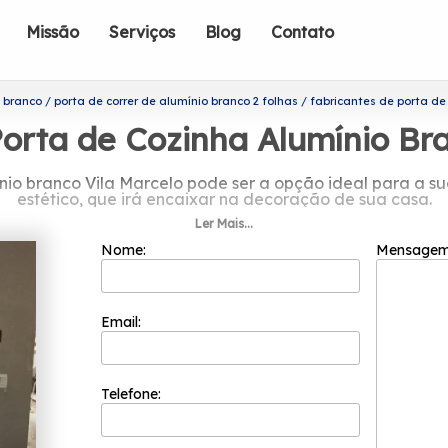
Missão
Serviços
Blog
Contato
o branco
porta de correr de alumínio branco 2 folhas
fabricantes de porta de
orta de Cozinha Alumínio Br
nio branco Vila Marcelo pode ser a opção ideal para a sua 
estético, que irá encaixar na decoração de sua casa.
Ler Mais...
abricantes de porta de cozinha alumí
Nome:
Mensage
driflex já é uma das empresas mais bem cotadas do seg
os positivos e na segurança e você pode entrar em cont
realizar uma cotação sem compromisso.
Email:
 porta de cozinha alumínio branco Vila Marcelo? Na Esqu
a empresa oferece opções de serviços como Porta Lambril 
arregamos o objetivo de Trabalhamos exclusivamente com 
tir total qualidade em nossos produtos.. Não deixe de fal
Telefone: