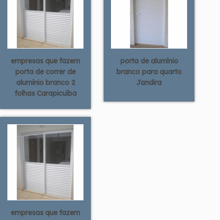
empresas que fazem
porta de alumínio
porta de correr de
branco para quarto
alumínio branco 2
Jandira
folhas Carapicuíba
empresas que fazem