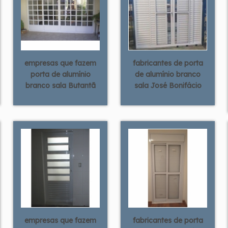
empresas que fazem
fabricantes de porta
porta de alumínio
de alumínio branco
branco sala Butantã
sala José Bonifácio
empresas que fazem
fabricantes de porta