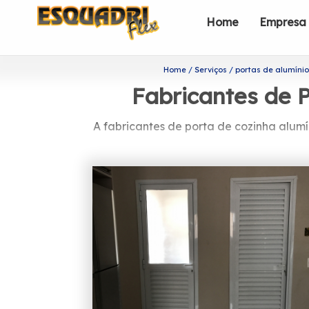
Home
Empresa
Home
Serviços
portas de alumíni
Fabricantes de P
A fabricantes de porta de cozinha alumí
Saiba onde encontrar f
Com a sua fundação em 2002, a Esqua
sua organização focada nos resultad
Você está precisando de fabricantes de
que busca ao se tratar de esquadrias, 
Basculante Alumínio, entre outras. C
para garan