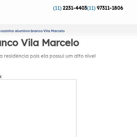
(11)
2231-4403
(11)
97311-1806
 cozinha alumínio branco Vila Marcelo
anco Vila Marcelo
residência pois ela possui um alto nível
nio branco Vila Marcelo
m:
mento de esquadrias. A empresa tem a
ato com a empresa quando quiser para
adriflex, você pode encontrar a solução
Alumínio, Porta Postigo Alumínio, Porta
matéria-prima de primeira linha, tudo
ar conosco.