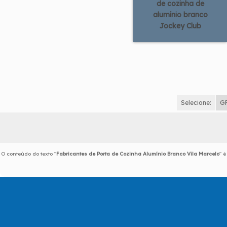
de cozinha de
alumínio branco
Jockey Club
Selecione:
G
O conteúdo do texto "
Fabricantes de Porta de Cozinha Alumínio Branco Vila Marcelo
" é