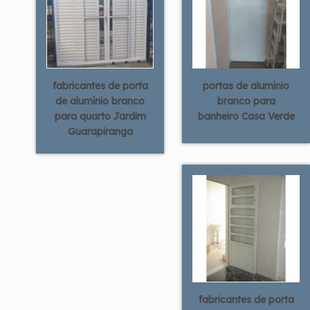
fabricantes de porta
portas de alumínio
de alumínio branco
branco para
para quarto Jardim
banheiro Casa Verde
Guarapiranga
fabricantes de porta