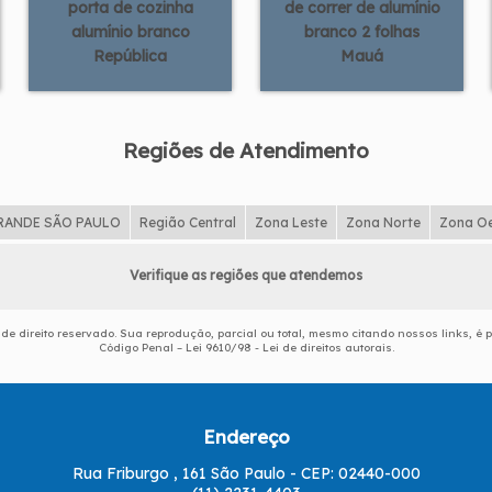
porta de cozinha
de correr de alumínio
alumínio branco
branco 2 folhas
República
Mauá
Regiões de Atendimento
RANDE SÃO PAULO
Região Central
Zona Leste
Zona Norte
Zona O
Verifique as regiões que atendemos
 de direito reservado. Sua reprodução, parcial ou total, mesmo citando nossos links, é p
Código Penal –
Lei 9610/98 - Lei de direitos autorais
.
Endereço
Rua Friburgo , 161 São Paulo - CEP: 02440-000