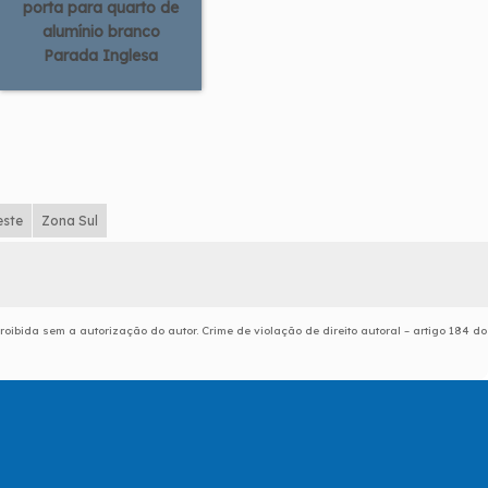
porta para quarto de
alumínio branco
Parada Inglesa
este
Zona Sul
roibida sem a autorização do autor. Crime de violação de direito autoral – artigo 184 do