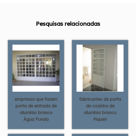
Pesquisas relacionadas
empresas que fazem
fabricantes de porta
porta de entrada de
de cozinha de
alumínio branco
alumínio branco
Água Funda
Piqueri