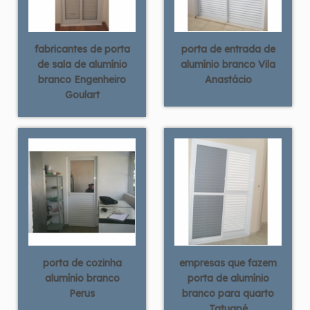
fabricantes de porta
porta de entrada de
de sala de alumínio
alumínio branco Vila
branco Engenheiro
Anastácio
Goulart
porta de cozinha
empresas que fazem
alumínio branco
porta de alumínio
Perus
branco para quarto
Tatuapé