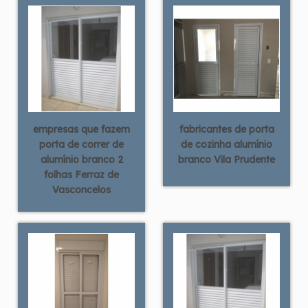
empresas que fazem
fabricantes de porta
porta de correr de
de cozinha alumínio
alumínio branco 2
branco Vila Prudente
folhas Ferraz de
Vasconcelos