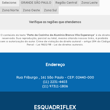
Selecione:
GRANDE SÃO PAULO
Região Central
Zona Leste
Zona Norte
Zona Oeste
Zona Sul
Verifique as regiões que atendemos
O conteúdo do texto "
Porta de Cozinha de Alumínio Branco Vila Esperança
" é de direito
reservado. Sua reprodução, parcial ou total, mesmo citando nossos links, é proibida
sem a autorização do autor. Crime de violação de direito autoral – artigo 184 do Código
Penal –
Lei 9610/98 - Lei de direitos autorais
.
Endereço
Rua Friburgo , 161 São Paulo - CEP: 02440-000
(11) 2231-4403
(11) 97311-1806
ESQUADRIFLEX