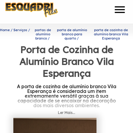
menu
Home
Serviços
portas de
porta de alumínio
porta de cozinha de
alumínio
branco para
alumínio branco Vila
branco
quarto
Esperança
Porta de Cozinha de
Alumínio Branco Vila
Esperança
A porta de cozinha de alumínio branco Vila
Esperança é considerada um item
extremamente versátil graças à sua
capacidade de se encaixar na decoração
dos mais diversos ambientes.
Ler Mais...
Quer saber mais sobre porta
de cozinha de alumínio
branco Vila Esperança?