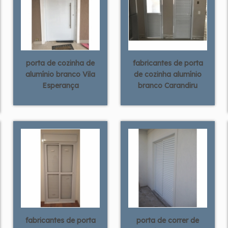
porta de cozinha de
fabricantes de porta
alumínio branco Vila
de cozinha alumínio
Esperança
branco Carandiru
fabricantes de porta
porta de correr de