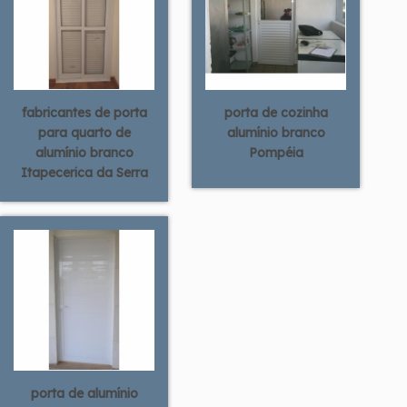
fabricantes de porta
porta de cozinha
para quarto de
alumínio branco
alumínio branco
Pompéia
Itapecerica da Serra
porta de alumínio