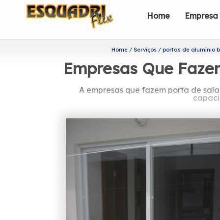
Home
Empresa
Home
Serviços
portas de alumínio 
Empresas Que Fazem 
A empresas que fazem porta de sala 
capaci
Quer saber mais sobre
A Esquadriflex é uma das empresas ma
de profissionais formada somente por
Em busca de empresas que fazem porta 
de esquadrias. Entre eles, é possível
conta