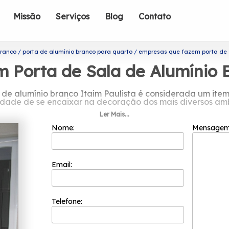
Missão
Serviços
Blog
Contato
branco
porta de alumínio branco para quarto
empresas que fazem porta de s
Porta de Sala de Alumínio B
de alumínio branco Itaim Paulista é considerada um ite
dade de se encaixar na decoração dos mais diversos amb
Ler Mais...
 empresas que fazem porta de sala de
Nome:
Mensage
Paulista?
is bem cotadas do segmento de esquadrias. Com a sua fu
 colaboradores competentes que buscam a total satisfaçã
Email:
inovação e evolução dos processos.
de sala de alumínio branco Itaim Paulista? A Esquadrifle
 encontrar: Esquadria em Alumínio Branco, Janela Bascula
Telefone:
to com nossos profissionais e tenha todo o suporte que pr