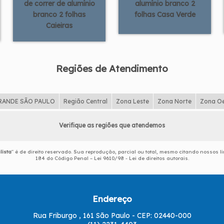
de correr de alumínio
alumínio branco 2
branco 2 folhas
folhas Casa Verde
Caieiras
Regiões de Atendimento
RANDE SÃO PAULO
Região Central
Zona Leste
Zona Norte
Zona O
Verifique as regiões que atendemos
lista
" é de direito reservado. Sua reprodução, parcial ou total, mesmo citando nossos li
184 do Código Penal –
Lei 9610/98 - Lei de direitos autorais
.
Endereço
Rua Friburgo , 161 São Paulo - CEP: 02440-000