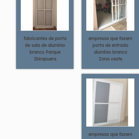
fabricantes de porta
empresas que fazem
de sala de alumínio
porta de entrada
branco Parque
alumínio branco
Ibirapuera
Zona oeste
empresas que fazem