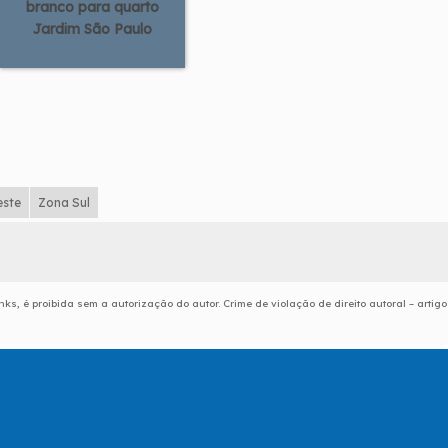
branco para quarto
Jardim São Paulo
este
Zona Sul
nks, é proibida sem a autorização do autor. Crime de violação de direito autoral – artigo