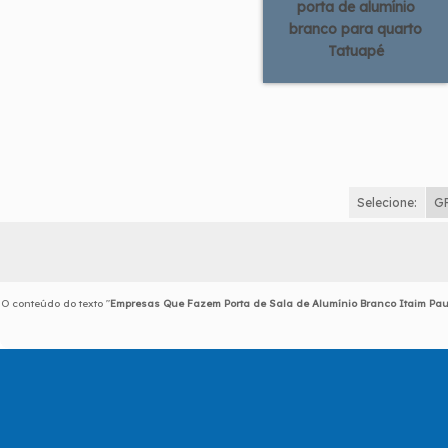
porta de alumínio
branco para quarto
Tatuapé
Selecione:
G
O conteúdo do texto "
Empresas Que Fazem Porta de Sala de Alumínio Branco Itaim Pau