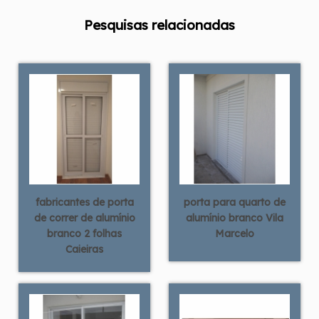
Pesquisas relacionadas
fabricantes de porta
porta para quarto de
de correr de alumínio
alumínio branco Vila
branco 2 folhas
Marcelo
Caieiras