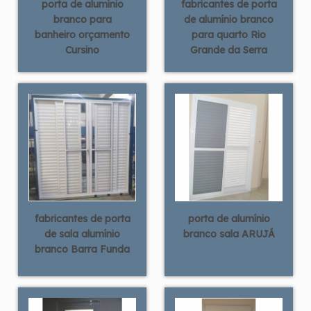
porta de alumínio
fabricantes de porta
branco para
de alumínio branco
banheiro orçamento
para quarto Rio
Cursino
Grande da Serra
fabricantes de porta
porta de alumínio
de sala alumínio
branco sala ARUJÁ
branco Barra Funda