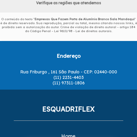
Verifique as regiões que atendemos
O conteúdo do texto "
Empresas Que Fazem Porta de Alumínio Branco Sala Mandaqui
"
é de direito reservado. Sua reprodução, parcial ou total, mesmo citando nossos links, é
proibida sem a autorização do autor. Crime de violação de direito autoral – artigo 184
do Código Penal –
Lei 9610/98 - Lei de direitos autorais
.
Endereço
Rua Friburgo , 161 São Paulo - CEP: 02440-000
(11) 2231-4403
(11) 97311-1806
ESQUADRIFLEX
Home