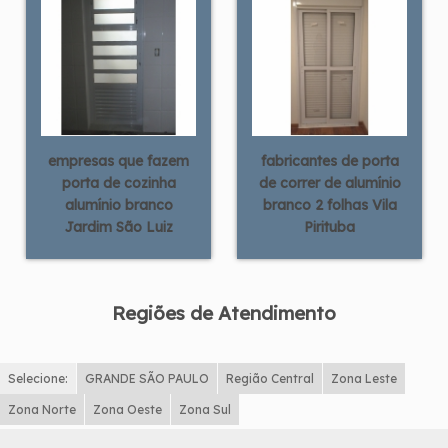
empresas que fazem
fabricantes de porta
porta de cozinha
de correr de alumínio
alumínio branco
branco 2 folhas Vila
Jardim São Luiz
Pirituba
Regiões de Atendimento
Selecione:
GRANDE SÃO PAULO
Região Central
Zona Leste
Zona Norte
Zona Oeste
Zona Sul