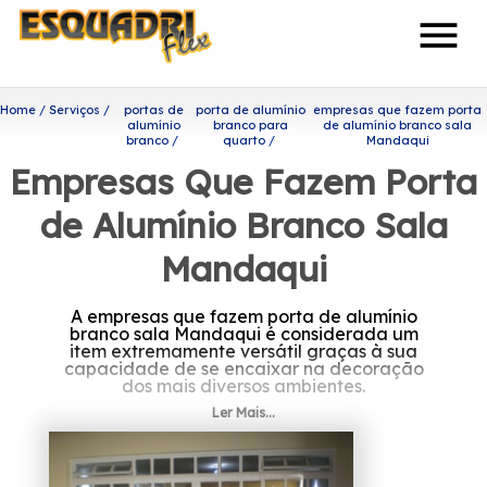
menu
Home
Serviços
portas de
porta de alumínio
empresas que fazem porta
alumínio
branco para
de alumínio branco sala
branco
quarto
Mandaqui
Empresas Que Fazem Porta
de Alumínio Branco Sala
Mandaqui
A empresas que fazem porta de alumínio
branco sala Mandaqui é considerada um
item extremamente versátil graças à sua
capacidade de se encaixar na decoração
dos mais diversos ambientes.
Ler Mais...
Quer saber mais sobre
empresas que fazem porta de
alumínio branco sala