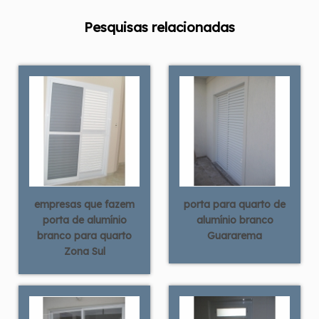
Pesquisas relacionadas
empresas que fazem
porta para quarto de
porta de alumínio
alumínio branco
branco para quarto
Guararema
Zona Sul