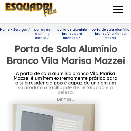
menu
Home
Serviços
portas de
porta de alumínio
porta de sala alumínio
alumínio
branco para
branco Vila Marisa
branco
banheiro
Mazzei
Porta de Sala Alumínio
Branco Vila Marisa Mazzei
A porta de sala alumínio branco Vila Marisa
Mazzei é um item extremamente prático para
a sua residência pois é capaz de unir em um
só produto a facilidade de instalação e a
beleza.
Ler Mais...
Procurando por porta de sala
alumínio branco Vila Marisa
Mazzei?
A Esquadriflex teve a sua fundação em 2002