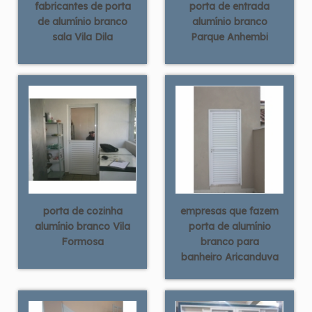
fabricantes de porta
porta de entrada
de alumínio branco
alumínio branco
sala Vila Dila
Parque Anhembi
porta de cozinha
empresas que fazem
alumínio branco Vila
porta de alumínio
Formosa
branco para
banheiro Aricanduva