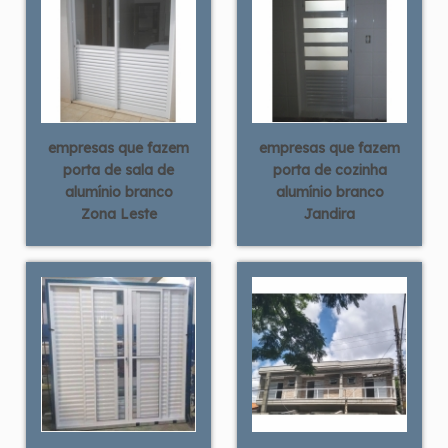
empresas que fazem
empresas que fazem
porta de sala de
porta de cozinha
alumínio branco
alumínio branco
Zona Leste
Jandira