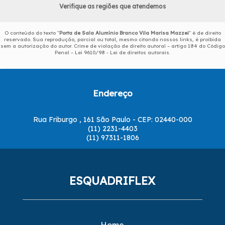
Verifique as regiões que atendemos
O conteúdo do texto "
Porta de Sala Alumínio Branco Vila Marisa Mazzei
" é de direito
reservado. Sua reprodução, parcial ou total, mesmo citando nossos links, é proibida
sem a autorização do autor. Crime de violação de direito autoral – artigo 184 do Código
Penal –
Lei 9610/98 - Lei de direitos autorais
.
Endereço
Rua Friburgo , 161 São Paulo - CEP: 02440-000
(11) 2231-4403
(11) 97311-1806
ESQUADRIFLEX