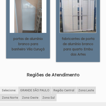
portas de alumínio
fabricantes de porta
branco para
de alumínio branco
banheiro Vila Curuçá
para quarto Embu
das Artes
Regiões de Atendimento
Selecione:
GRANDE SÃO PAULO
Região Central
Zona Leste
Zona Norte
Zona Oeste
Zona Sul