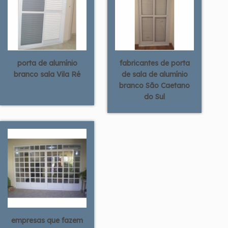
porta de alumínio
fabricantes de porta
branco sala Vila Ré
de sala de alumínio
branco São Caetano
do Sul
empresas que fazem