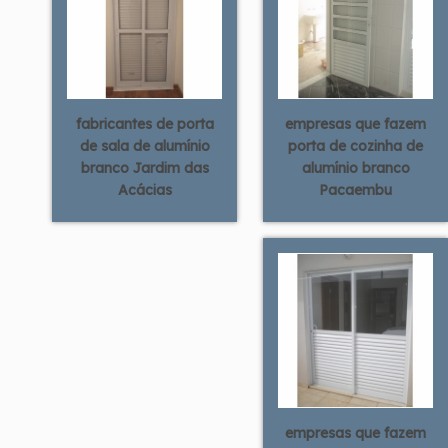
fabricantes de porta
empresas que fazem
de sala de alumínio
porta de cozinha de
branco Jardim das
alumínio branco
Acácias
Pacaembu
empresas que fazem