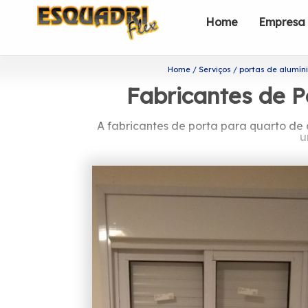
Home
Empresa
Home
Serviços
portas de alumín
Fabricantes de 
A fabricantes de porta para quarto de
u
Procurando por fabr
A Esquadriflex teve a sua fundação e
profissionais é formada somente por 
Precisa encontrar fabricantes de porta
Entre eles, estão: Janela de Alumínio
profissionais da Esquadrifl