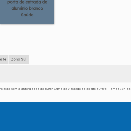
porta de entrada de
alumínio branco
Saúde
este
Zona Sul
roibida sem a autorização do autor. Crime de violação de direito autoral – artigo 184 do