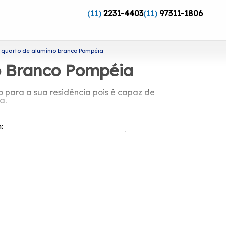
(11)
2231-4403
(11)
97311-1806
a quarto de alumínio branco Pompéia
o Branco Pompéia
 para a sua residência pois é capaz de
a.
ínio branco Pompéia?
m:
gmento de esquadrias. A sua equipe de
o do cliente em cada pedido e a maior
viços proporcionando pela Esquadriflex.
entre outras diversas alternativas. Os
 segmento. Entre em contato!