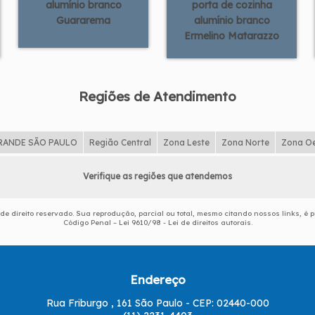
alumínio branco
porta de cozinha
Guararema
alumínio branco
Ermelino Matarazzo
Regiões de Atendimento
RANDE SÃO PAULO
Região Central
Zona Leste
Zona Norte
Zona O
Verifique as regiões que atendemos
 de direito reservado. Sua reprodução, parcial ou total, mesmo citando nossos links, é p
Código Penal –
Lei 9610/98 - Lei de direitos autorais
.
Endereço
Rua Friburgo , 161 São Paulo - CEP: 02440-000