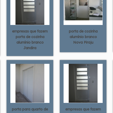
empresas que fazem
porta de cozinha
porta de cozinha
alumínio branco
alumínio branco
Nova Piraju
Jandira
porta para quarto de
empresas que fazem