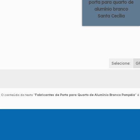
porta para quarto de
alumínio branco
Santa Cecília
Selecione:
G
O conteúdo do texto "
Fabricantes de Porta para Quarto de Alumínio Branco Pompéia
" é