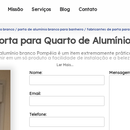
Missão
Serviços
Blog
Contato
io branco
porta de alumínio branco para banheiro
fabricantes de porta par
Porta para Quarto de Alumíni
 alumínio branco Pompéia é um item extremamente prático
nir em um só produto a facilidade de instalação e a belez
Ler Mais...
icantes de porta para quarto de alum
Nome:
Mensage
m 2002 e já é uma das empresas mais bem cotadas do se
colaboradores competentes que buscam a total satisfaçã
inovação e evolução dos processos.
Email:
 para quarto de alumínio branco Pompéia? Conheça os ser
 com Veneziana, Janela Basculante Alumínio Branco 60x60, 
ex estão sempre prontos para prestar o melhor serviço do
Telefone: