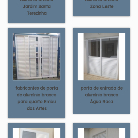
Jardim Santa
Zona Leste
Terezinha
fabricantes de porta
porta de entrada de
de alumínio branco
alumínio branco
para quarto Embu
Água Rasa
das Artes