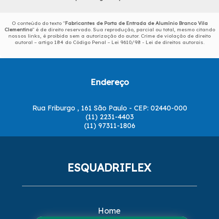
O conteúdo do texto "
Fabricantes de Porta de Entrada de Alumínio Branco Vila
Clementino
" é de direito reservado. Sua reprodução, parcial ou total, mesmo citando
nossos links, é proibida sem a autorização do autor. Crime de violação de direito
autoral – artigo 184 do Código Penal –
Lei 9610/98 - Lei de direitos autorais
.
Endereço
Rua Friburgo , 161 São Paulo - CEP: 02440-000
(11) 2231-4403
(11) 97311-1806
ESQUADRIFLEX
Home