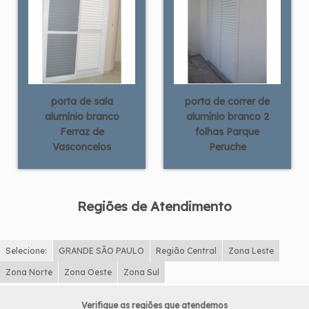
porta de sala
porta de correr de
alumínio branco
alumínio branco 2
Ferraz de
folhas Parque
Vasconcelos
Peruche
Regiões de Atendimento
Selecione:
GRANDE SÃO PAULO
Região Central
Zona Leste
Zona Norte
Zona Oeste
Zona Sul
Verifique as regiões que atendemos