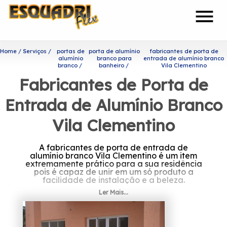
menu
Home
Serviços
portas de
porta de alumínio
fabricantes de porta de
alumínio
branco para
entrada de alumínio branco
branco
banheiro
Vila Clementino
Fabricantes de Porta de
Entrada de Alumínio Branco
Vila Clementino
A fabricantes de porta de entrada de
alumínio branco Vila Clementino é um item
extremamente prático para a sua residência
pois é capaz de unir em um só produto a
facilidade de instalação e a beleza.
Ler Mais...
Procurando por fabricantes
de porta de entrada de
alumínio branco Vila