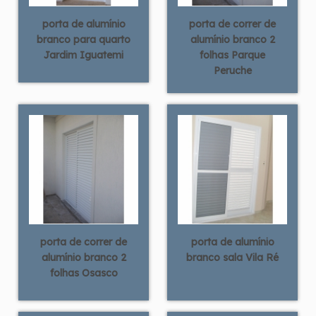
porta de alumínio
porta de correr de
branco para quarto
alumínio branco 2
Jardim Iguatemi
folhas Parque
Peruche
porta de correr de
porta de alumínio
alumínio branco 2
branco sala Vila Ré
folhas Osasco