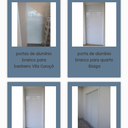
portas de alumínio
porta de alumínio
branco para
branco para quarto
banheiro Vila Curuçá
Bixiga