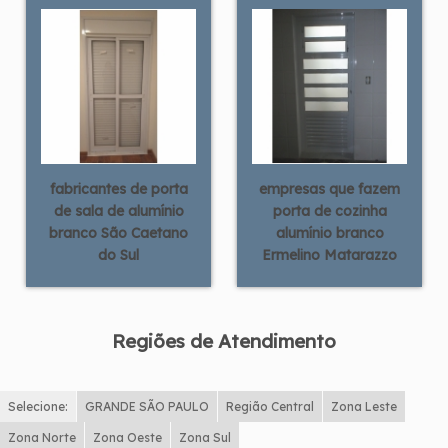
fabricantes de porta
empresas que fazem
de sala de alumínio
porta de cozinha
branco São Caetano
alumínio branco
do Sul
Ermelino Matarazzo
Regiões de Atendimento
Selecione:
GRANDE SÃO PAULO
Região Central
Zona Leste
Zona Norte
Zona Oeste
Zona Sul