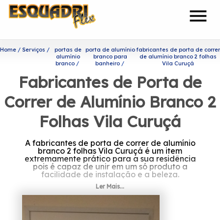
menu
Home
Serviços
portas de
porta de alumínio
fabricantes de porta de correr
alumínio
branco para
de alumínio branco 2 folhas
branco
banheiro
Vila Curuçá
Fabricantes de Porta de
Correr de Alumínio Branco 2
Folhas Vila Curuçá
A fabricantes de porta de correr de alumínio
branco 2 folhas Vila Curuçá é um item
extremamente prático para a sua residência
pois é capaz de unir em um só produto a
facilidade de instalação e a beleza.
Ler Mais...
Procurando por fabricantes
de porta de correr de alumínio
branco 2 folhas Vila Curuçá?