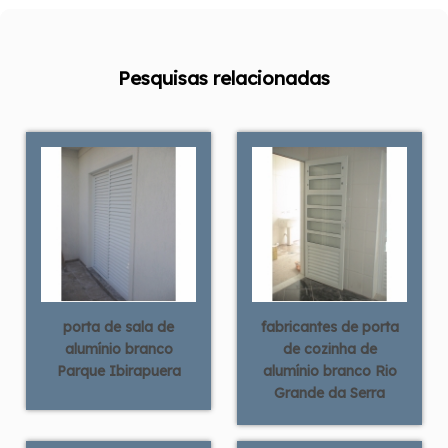
Pesquisas relacionadas
porta de sala de
fabricantes de porta
alumínio branco
de cozinha de
Parque Ibirapuera
alumínio branco Rio
Grande da Serra