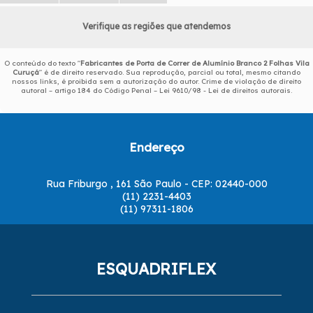
Verifique as regiões que atendemos
O conteúdo do texto "
Fabricantes de Porta de Correr de Alumínio Branco 2 Folhas Vila
Curuçá
" é de direito reservado. Sua reprodução, parcial ou total, mesmo citando
nossos links, é proibida sem a autorização do autor. Crime de violação de direito
autoral – artigo 184 do Código Penal –
Lei 9610/98 - Lei de direitos autorais
.
Endereço
Rua Friburgo , 161 São Paulo - CEP: 02440-000
(11) 2231-4403
(11) 97311-1806
ESQUADRIFLEX