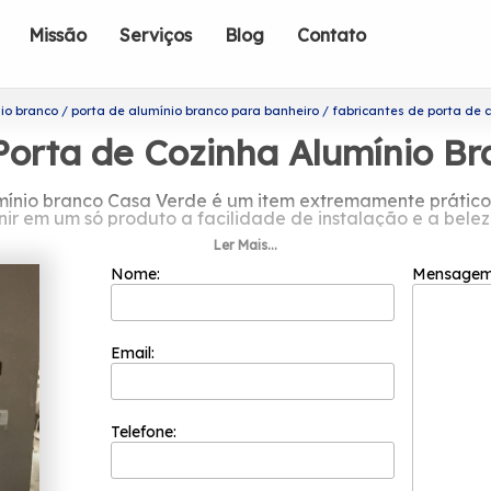
Missão
Serviços
Blog
Contato
io branco
porta de alumínio branco para banheiro
fabricantes de porta de 
Porta de Cozinha Alumínio B
umínio branco Casa Verde é um item extremamente prático 
nir em um só produto a facilidade de instalação e a belez
Ler Mais...
ricantes de porta de cozinha alumínio
Nome:
Mensage
m 2002 e já é uma das empresas mais bem cotadas do se
colaboradores competentes que buscam a total satisfaçã
inovação e evolução dos processos.
Email:
ta de cozinha alumínio branco Casa Verde? Proporcionan
 opção, já que oferece serviços como o de Esquadrias de 
 profissionais estão prontos para atendê-lo adequadament
Telefone: