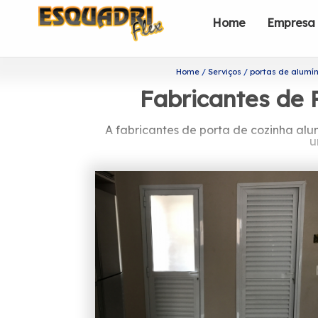
Home
Empresa
Home
Serviços
portas de alumín
Fabricantes de 
A fabricantes de porta de cozinha al
u
Procurando por fab
A Esquadriflex teve a sua fundação e
profissionais é formada somente por 
Você busca por fabricantes de por
esquadrias, a Esquadriflex é a melhor
Deslizantes. Nossos