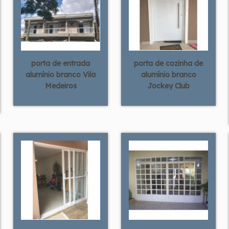
porta de entrada
porta de cozinha de
alumínio branco Vila
alumínio branco
Medeiros
Jockey Club