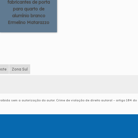
fabricantes de porta
para quarto de
alumínio branco
Ermelino Matarazzo
este
Zona Sul
roibida sem a autorização do autor. Crime de violação de direito autoral – artigo 184 do