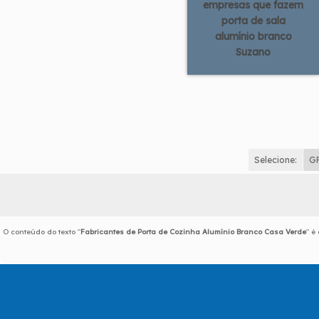
empresas que fazem
porta de sala
alumínio branco
Suzano
Selecione:
G
O conteúdo do texto "
Fabricantes de Porta de Cozinha Alumínio Branco Casa Verde
" é