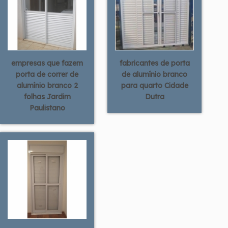
empresas que fazem
fabricantes de porta
porta de correr de
de alumínio branco
alumínio branco 2
para quarto Cidade
folhas Jardim
Dutra
Paulistano