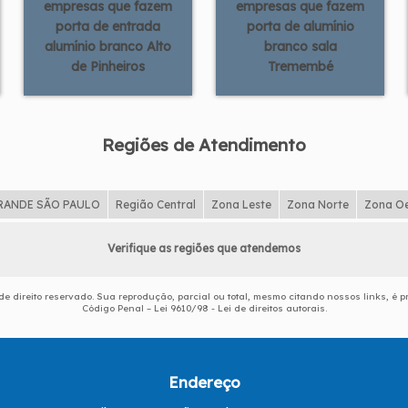
empresas que fazem
empresas que fazem
porta de entrada
porta de alumínio
alumínio branco Alto
branco sala
de Pinheiros
Tremembé
Regiões de Atendimento
RANDE SÃO PAULO
Região Central
Zona Leste
Zona Norte
Zona O
Verifique as regiões que atendemos
 de direito reservado. Sua reprodução, parcial ou total, mesmo citando nossos links, é p
Código Penal –
Lei 9610/98 - Lei de direitos autorais
.
Endereço