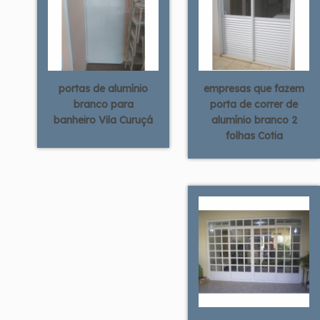
portas de alumínio
empresas que fazem
branco para
porta de correr de
banheiro Vila Curuçá
alumínio branco 2
folhas Cotia